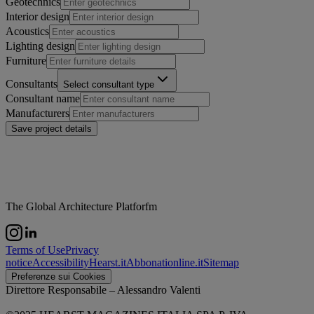
Geotechnics
Interior design
Acoustics
Lighting design
Furniture
Consultants
Select consultant type
Consultant name
Manufacturers
Save project details
The Global Architecture Platforfm
Terms of Use
Privacy
notice
Accessibility
Hearst.it
Abbonationline.it
Sitemap
Preferenze sui Cookies
Direttore Responsabile – Alessandro Valenti