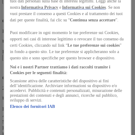
tuoi dati personali sulla base di interessi legittimi. Leggi anche la
nostra
Informativa Privacy
e
Informativa sui Cookies
. Se non
vuoi prestare il consenso a questi Cookies e al trattamento dei tuoi
dati per queste finalità, fai clic su “
Continua senza accettare
”.
Click to upload or drag and drop
Image (JPG, PNG) file up to 1MB
Puoi modificare in ogni momento le tue preferenze sui Cookies,
opporti nei casi di interesse legittimo o revocare il tuo consenso da
Upload a project image (JPG, PNG, max 1MB)
certi Cookies, cliccando sul link “
Le tue preferenze sui cookies
”
Project Materials
in fondo a questo sito. Le tue preferenze si applicheranno solo a
questo sito e sono specifiche per questo browser e dispositivo.
Noi e i nostri Partner trattiamo i dati raccolti tramite i
Cookies per le seguenti finalità:
Click to upload or drag and drop
Scansione attiva delle caratteristiche del dispositivo ai fini
dell’identificazione. Archiviare informazioni su dispositivo e/o
ZIP file up to 25MB
accedervi. Pubblicità e contenuti personalizzati, misurazione delle
prestazioni dei contenuti e degli annunci, ricerche sul pubblico,
Upload project materials as a ZIP file (max 25MB)
sviluppo di servizi.
Elenco dei fornitori IAB
Project name
*
A project by
*
Site area
*
Built area
*
Design phase
*