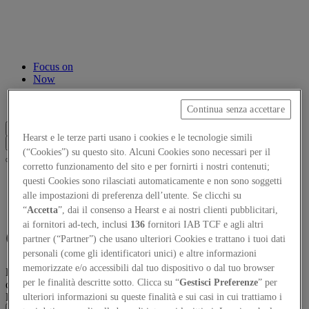
Focus on
Now
Contacts
Continua senza accettare
EN
Hearst e le terze parti usano i cookies e le tecnologie simili
Log in
(“Cookies”) su questo sito. Alcuni Cookies sono necessari per il
corretto funzionamento del sito e per fornirti i nostri contenuti;
Home
questi Cookies sono rilasciati automaticamente e non sono soggetti
alle impostazioni di preferenza dell’utente. Se clicchi su
“
Accetta
”, dai il consenso a Hearst e ai nostri clienti pubblicitari,
ai fornitori ad-tech, inclusi
136
fornitori IAB TCF e agli altri
Call
partner (“Partner”) che usano ulteriori Cookies e trattano i tuoi dati
personali (come gli identificatori unici) e altre informazioni
memorizzate e/o accessibili dal tuo dispositivo o dal tuo browser
Lorem ipsum dolor sit amet consectetur adipisicing elit. Quisquam,
per le finalità descritte sotto. Clicca su “
Gestisci Preferenze
” per
quos.
Project Image
*
ulteriori informazioni su queste finalità e sui casi in cui trattiamo i