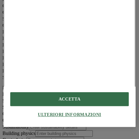
Construction phase
*
Client
*
Stakeholders
Cost
Photography by
*
Lead architects
Project management
Design team
Executive architect
Local architect
Landscape design
Structural engineering
Engineering
Select engineering type
Engineer name
ACCETTA
Services
Site supervision
Quantity surveyor
ULTERIORI INFORMAZIONI
Contractor
Sustainability
Building physics