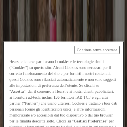
Focus on
Now
Contacts
Continua senza accettare
EN
Log in
Hearst e le terze parti usano i cookies e le tecnologie simili
(“Cookies”) su questo sito. Alcuni Cookies sono necessari per il
corretto funzionamento del sito e per fornirti i nostri contenuti;
Home
questi Cookies sono rilasciati automaticamente e non sono soggetti
Focus-on
alle impostazioni di preferenza dell’utente. Se clicchi su
“
Accetta
”, dai il consenso a Hearst e ai nostri clienti pubblicitari,
Kinder Rain: vernacular forms for a kindergarten
ai fornitori ad-tech, inclusi
136
fornitori IAB TCF e agli altri
partner (“Partner”) che usano ulteriori Cookies e trattano i tuoi dati
Projects
5
/
4
/
2026
personali (come gli identificatori unici) e altre informazioni
memorizzate e/o accessibili dal tuo dispositivo o dal tuo browser
Kinder Rain: vernacular forms for a
per le finalità descritte sotto. Clicca su “
Gestisci Preferenze
” per
ulteriori informazioni su queste finalità e sui casi in cui trattiamo i