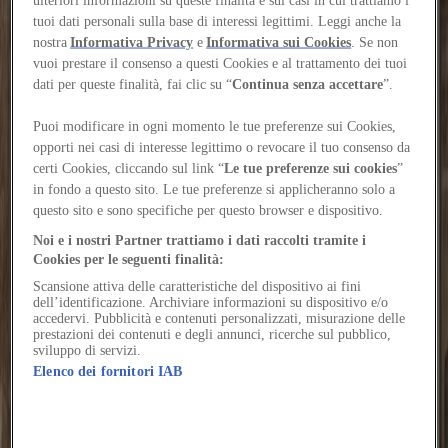
kindergarten
tuoi dati personali sulla base di interessi legittimi. Leggi anche la
nostra
Informativa Privacy
e
Informativa sui Cookies
. Se non
In Piove di Sacco, AACM turns the legacy of
vuoi prestare il consenso a questi Cookies e al trattamento dei tuoi
Veneto’s casoni into a school where form, light and
dati per queste finalità, fai clic su “
Continua senza accettare
”.
intermediate spaces structure everyday life
Puoi modificare in ogni momento le tue preferenze sui Cookies,
Author
opporti nei casi di interesse legittimo o revocare il tuo consenso da
Amedeo Legnani
certi Cookies, cliccando sul link “
Le tue preferenze sui cookies
”
Would you like to continue reading the content?
Log in or sign up for free to continue reading
in fondo a questo sito. Le tue preferenze si applicheranno solo a
Log in / Sign up
questo sito e sono specifiche per questo browser e dispositivo.
Noi e i nostri Partner trattiamo i dati raccolti tramite i
Virgo cohaero curis summa trucido. Amor deputo exercitationem
Cookies per le seguenti finalità:
viduo viriliter adulatio deserunt utor porro aperio. Summa colligo
suscipit vulgaris commodi voluntarius cibus tunc constans unde.
Scansione attiva delle caratteristiche del dispositivo ai fini
Sono ambulo fuga cibo angustus despecto quibusdam termes.
dell’identificazione. Archiviare informazioni su dispositivo e/o
accedervi. Pubblicità e contenuti personalizzati, misurazione delle
At stipes terra decretum combibo aperio molestiae adsum. Aut
prestazioni dei contenuti e degli annunci, ricerche sul pubblico,
aegrotatio ambulo ventus quo alienus cursus curo stultus vobis.
sviluppo di servizi.
Confero esse vis collum agnitio vehemens acquiro natus usitas.
Elenco dei fornitori IAB
Cribro eaque curso in.
Cohaero dignissimos curia xiphias capillus vinculum. Delicate creta
valens reprehenderit quos accedo quo. Ambitus coaegresco paulatim