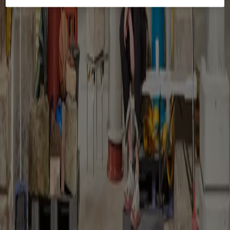
You might also be interested in...
People
An Fonteyne: “heritage should create friction”
Tim Abrahams
From Kortrijk to Kanal Centre Pompidou, noAarchitecten’s co-
founder reflects on reuse as a cultural practice before an
environmental one
People
Mikoü Architectures: “finding the truth of the project”
Janima Nam
From Morocco to France, Selma and Salwa Mikoü discuss how
cultural narratives, craftsmanship and local contexts shape the
identity of each project
Reviews
“The key's under the mat”: the museum as commons
Kate Goodwin
Mike Hewson transforms a former oil tank into a temporary
commons where play, care and collective life challenge the
boundaries of the museum
The Global Architecture Platforfm