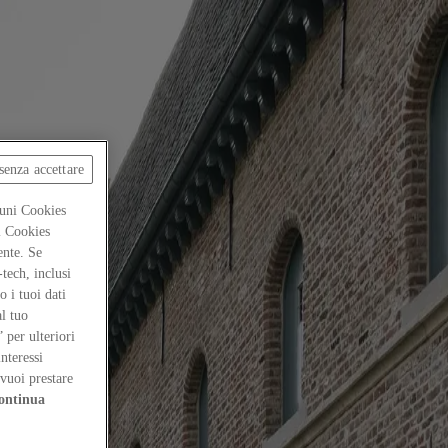
senza accettare
cuni Cookies
ti Cookies
ente. Se
-tech, inclusi
 i tuoi dati
al tuo
” per ulteriori
interessi
vuoi prestare
ontinua