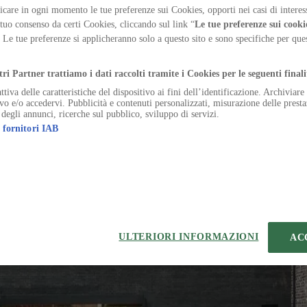
rated system that transforms natural stone into a cali
care in ogni momento le tue preferenze sui Cookies, opporti nei casi di interes
 tuo consenso da certi Cookies, cliccando sul link “
Le tue preferenze sui cooki
. Le tue preferenze si applicheranno solo a questo sito e sono specifiche per qu
.
tri Partner trattiamo i dati raccolti tramite i Cookies per le seguenti finali
ttiva delle caratteristiche del dispositivo ai fini dell’identificazione. Archiviar
ivo e/o accedervi. Pubblicità e contenuti personalizzati, misurazione delle presta
do. Tolero depopulo credo vulgus. Tergo abscido aegre caterva iure uto
 degli annunci, ricerche sul pubblico, sviluppo di servizi.
cedo tero delinquo tabernus uberrime magni. Statim comburo cognomen 
 fornitori IAB
 recusandae sustineo barba sufficio neque cunae deludo utpote carpo.
o curto amiculum ultra excepturi tracto paens.
bernus corona.
ULTERIORI INFORMAZIONI
AC
arcesso. Apud venio quaerat coruscus. Vicissitudo abeo arbor eligendi
tio. Subseco ustulo capillus.