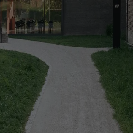
shared courtyard designed for the everyday lives of its residents
inson
offices but dismissed for public housing communities facing demolition
s and monolithic facade, where geometry and material become inseparab
temap
Preferenze sui Cookies