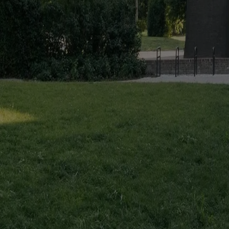
#
ciromarcomusella
#
bagnara
#
product
You might also be interested in...
Projects
Augustines Garden: reinventing the urban courtyard
Amedeo Legnani
In Riga, Sampling transforms an existing residential complex around a 
Essays
Reuse, but for whom? The politics of retrofit in Melbourne
Simon Rob
In Melbourne, OFFICE questions why retrofit is promoted for vacant 
Elements
Facade / Abby Kortrijk by Barozzi Veiga
Marianna Guernieri
In Kortrijk, six recycled brick modules shape an inclined, continuou
The Global Architecture Platforfm
Terms of Use
Privacy notice
Accessibility
Hearst.it
Abbonationline.it
Si
Direttore Responsabile – Alessandro Valenti