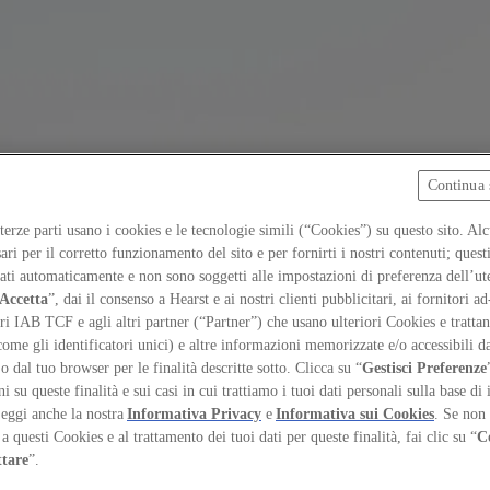
Continua 
 terze parti usano i cookies e le tecnologie simili (“Cookies”) su questo sito. Al
ari per il corretto funzionamento del sito e per fornirti i nostri contenuti; ques
iati automaticamente e non sono soggetti alle impostazioni di preferenza dell’ut
Accetta
”, dai il consenso a Hearst e ai nostri clienti pubblicitari, ai fornitori ad
ri IAB TCF e agli altri partner (“Partner”) che usano ulteriori Cookies e trattano
come gli identificatori unici) e altre informazioni memorizzate e/o accessibili d
 o dal tuo browser per le finalità descritte sotto. Clicca su “
Gestisci Preferenze
 su queste finalità e sui casi in cui trattiamo i tuoi dati personali sulla base di 
Leggi anche la nostra
Informativa Privacy
e
Informativa sui Cookies
. Se non 
a questi Cookies e al trattamento dei tuoi dati per queste finalità, fai clic su “
C
orary design
ttare
”.