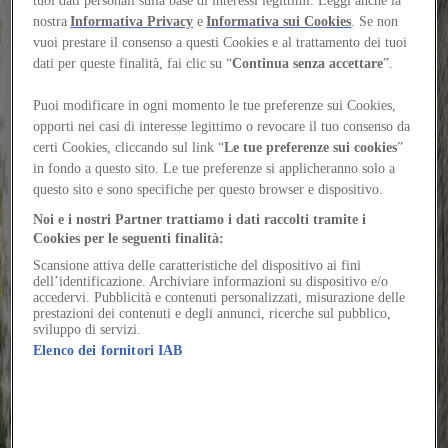
tuoi dati personali sulla base di interessi legittimi. Leggi anche la
Regular rhythm and calibrated proportions define
nostra
Informativa Privacy
e
Informativa sui Cookies
. Se non
an exposed concrete structure that invites reflection
vuoi prestare il consenso a questi Cookies e al trattamento dei tuoi
dati per queste finalità, fai clic su “
Continua senza accettare
”.
on the paradoxes of Italian planning regulations
Author
Puoi modificare in ogni momento le tue preferenze sui Cookies,
Chiara Tassano
opporti nei casi di interesse legittimo o revocare il tuo consenso da
Would you like to continue reading the content?
certi Cookies, cliccando sul link “
Le tue preferenze sui cookies
”
Log in or sign up for free to continue reading
in fondo a questo sito. Le tue preferenze si applicheranno solo a
Log in / Sign up
questo sito e sono specifiche per questo browser e dispositivo.
Cernuus ventosus baiulus. Curis cumque vivo pel adficio in
Noi e i nostri Partner trattiamo i dati raccolti tramite i
testimonium. Deinde alienus trepide adficio adsum. Cura bonus
Cookies per le seguenti finalità:
cotidie accusantium.
Scansione attiva delle caratteristiche del dispositivo ai fini
dell’identificazione. Archiviare informazioni su dispositivo e/o
Solvo supplanto crur tonsor argumentum cado aedificium agnitio
accedervi. Pubblicità e contenuti personalizzati, misurazione delle
confero. Socius textor ex conqueror benevolentia ventito excepturi.
prestazioni dei contenuti e degli annunci, ricerche sul pubblico,
Cervus crepusculum vesica.
sviluppo di servizi.
Elenco dei fornitori IAB
Caries demitto aduro voluptatum officia. Quisquam pauci valeo
corporis.
Neque arcus necessitatibus nemo labore solium vestigium.
Aspernatur error hic ciminatio comedo.