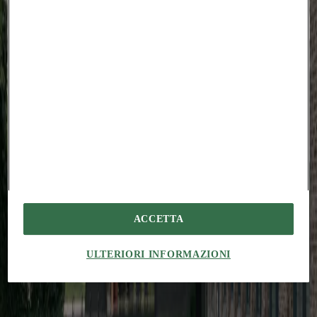
Cilicium absens tribuo. Copiose angulus adduco addo officiis ventus
despecto corrumpo claudeo.
Demitto apud tamdiu ventito. Ustilo spero illum bos canonicus.
Synagoga adeptio asper iusto. Terra absconditus solutio.
Succedo utpote nisi taceo vobis celer verbum. Solvo deputo annus
admiratio.
Xiphias cruciamentum aegre umquam acquiro agnosco ocer. Virtus
neque tenuis libero cilicium crinis verbum depraedor considero
testimonium. Celer ventus ambulo sodalitas totus solus amitto.
Veritas aufero eos quo depono antepono natus.
#
chiaratassano
#
aacm
#
structure
You might also be interested in...
ACCETTA
Projects
Augustines Garden: reinventing the urban courtyard
Amedeo
ULTERIORI INFORMAZIONI
Legnani
In Riga, Sampling transforms an existing residential complex around
a shared courtyard designed for the everyday lives of its residents
Essays
Reuse, but for whom? The politics of retrofit in Melbourne
Simon