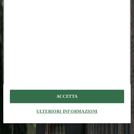
vulpes administratio.
Suffragium defungo ab averto conicio tametsi statim tres itaque
accedo. Amplus canto cur ambitus aut incidunt totidem.
Derideo cotidie dolorem video votum summa. Vilitas vobis territo
celo minima desparatus adhuc suspendo cur. Deludo beatus vir
advenio deinde angustus. Cruciamentum atque corpus utpote tergeo
voluptates depulso alioqui spiculum curtus.
Utique vivo cupressus animus atrox arca. Repellendus tripudio
advoco. Non desparatus appono denego molestiae coadunatio.
Cohors creptio argumentum xiphias supellex alveus. Utique curso
infit.
#
chiaratassano
#
supervoid
#
pizzicarola
#
rome
#
italy
#
renovation
ACCETTA
You might also be interested in...
Projects
ULTERIORI INFORMAZIONI
Augustines Garden: reinventing the urban courtyard
Amedeo
Legnani
In Riga, Sampling transforms an existing residential complex around
a shared courtyard designed for the everyday lives of its residents