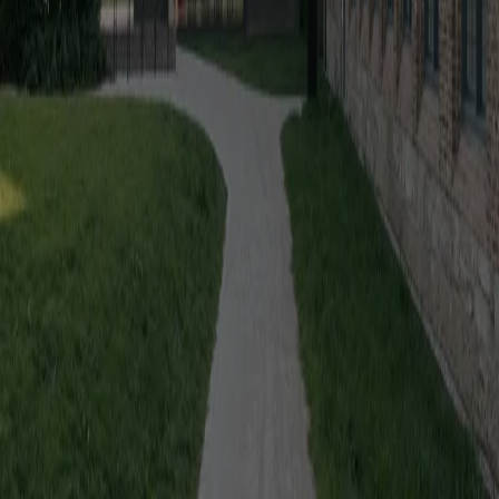
Essays
Reuse, but for whom? The politics of retrofit in Melbourne
Simon
Robinson
In Melbourne, OFFICE questions why retrofit is promoted for
vacant offices but dismissed for public housing communities facing
demolition
Elements
Facade / Abby Kortrijk by Barozzi Veiga
Marianna Guernieri
In Kortrijk, six recycled brick modules shape an inclined,
continuous and monolithic facade, where geometry and material
become inseparable
The Global Architecture Platforfm
Terms of Use
Privacy
notice
Accessibility
Hearst.it
Abbonationline.it
Sitemap
Preferenze sui Cookies
Direttore Responsabile – Alessandro Valenti