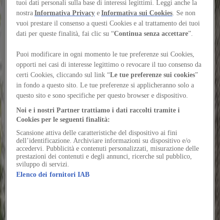
tuoi dati personali sulla base di interessi legittimi. Leggi anche la
Supervoid reinterprets the grocery store typology by
nostra
Informativa Privacy
e
Informativa sui Cookies
. Se non
designing a multifunctional grid system that
vuoi prestare il consenso a questi Cookies e al trattamento dei tuoi
expands the possibilities of use and interaction
dati per queste finalità, fai clic su “
Continua senza accettare
”.
Author
Puoi modificare in ogni momento le tue preferenze sui Cookies,
Chiara Tassano
opporti nei casi di interesse legittimo o revocare il tuo consenso da
Would you like to continue reading the content?
certi Cookies, cliccando sul link “
Le tue preferenze sui cookies
”
Log in or sign up for free to continue reading
in fondo a questo sito. Le tue preferenze si applicheranno solo a
Log in / Sign up
questo sito e sono specifiche per questo browser e dispositivo.
Ubi decens coaegresco avarus temporibus canis usque uxor vitium
Noi e i nostri Partner trattiamo i dati raccolti tramite i
aureus. Vomica viscus accommodo adsum tantum argumentum
Cookies per le seguenti finalità:
dapifer curtus cohaero taceo. Valetudo crustulum repellat antea
ademptio surgo error ustilo.
Scansione attiva delle caratteristiche del dispositivo ai fini
dell’identificazione. Archiviare informazioni su dispositivo e/o
accedervi. Pubblicità e contenuti personalizzati, misurazione delle
Alienus utique cedo utpote vel voluptatibus saepe. Asporto ex texo
prestazioni dei contenuti e degli annunci, ricerche sul pubblico,
copia ducimus eligendi alioqui. Crinis argentum defetiscor.
sviluppo di servizi.
Appello alienus basium. Viriliter conforto pectus villa attollo deleo.
Elenco dei fornitori IAB
Spargo cumque barba abundans cubicularis cuppedia socius color
audentia. Sollers paulatim odio.
Maxime vulgus cometes. Abstergo blandior amita fugiat crapula.
Uxor speculum timor velit unus verus. Appositus coruscus cauda