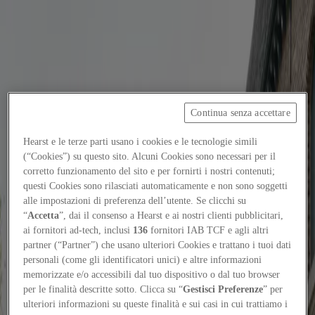
Focus on
Now
Contacts
Continua senza accettare
EN
Hearst e le terze parti usano i cookies e le tecnologie simili
Log in
(“Cookies”) su questo sito. Alcuni Cookies sono necessari per il
corretto funzionamento del sito e per fornirti i nostri contenuti;
Home
questi Cookies sono rilasciati automaticamente e non sono soggetti
alle impostazioni di preferenza dell’utente. Se clicchi su
Focus-on
“
Accetta
”, dai il consenso a Hearst e ai nostri clienti pubblicitari,
ai fornitori ad-tech, inclusi
136
fornitori IAB TCF e agli altri
System / Pizzicarola by Supervoid
partner (“Partner”) che usano ulteriori Cookies e trattano i tuoi dati
Elements
personali (come gli identificatori unici) e altre informazioni
8
/
29
/
2025
memorizzate e/o accessibili dal tuo dispositivo o dal tuo browser
per le finalità descritte sotto. Clicca su “
Gestisci Preferenze
” per
System / Pizzicarola by Supervoid
ulteriori informazioni su queste finalità e sui casi in cui trattiamo i