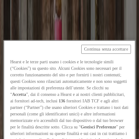
Focus on
Now
Contatti
Continua senza accettare
IT
Hearst e le terze parti usano i cookies e le tecnologie simili
Log in
(“Cookies”) su questo sito. Alcuni Cookies sono necessari per il
corretto funzionamento del sito e per fornirti i nostri contenuti;
Home
questi Cookies sono rilasciati automaticamente e non sono soggetti
alle impostazioni di preferenza dell’utente. Se clicchi su
Focus-on
“
Accetta
”, dai il consenso a Hearst e ai nostri clienti pubblicitari,
ai fornitori ad-tech, inclusi
136
fornitori IAB TCF e agli altri
Florim / La ceramica porta negli interni il paesaggio italiano
partner (“Partner”) che usano ulteriori Cookies e trattano i tuoi dati
Companies
personali (come gli identificatori unici) e altre informazioni
6
/
16
/
2026
memorizzate e/o accessibili dal tuo dispositivo o dal tuo browser
per le finalità descritte sotto. Clicca su “
Gestisci Preferenze
” per
Florim / La ceramica porta negli interni
ulteriori informazioni su queste finalità e sui casi in cui trattiamo i