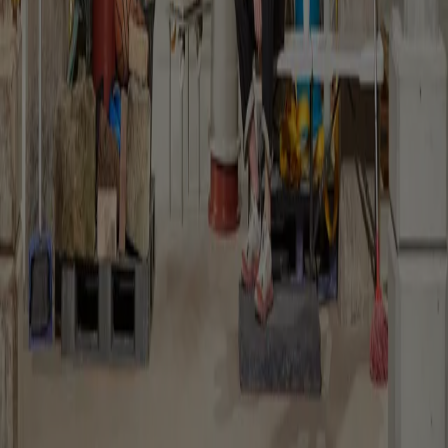
che ambientale
People
Mikoü Architectures: “cogliere la verità del progetto”
Janima Nam
Dal Marocco alla Francia, Selma e Salwa Mikoü riflettono su come
narrazioni culturali, artigianalità e contesto locale definiscano
l’identità di ogni progetto
Reviews
“The key's under the mat”: il museo come spazio comune
Kate
Goodwin
Mike Hewson trasforma un ex serbatoio petrolifero in uno spazio
condiviso dove gioco, cura e vita collettiva mettono in discussione i
confini del museo
The Global Architecture Platforfm
Terms of Use
Privacy notice
Accessibilità
Hearst.it
Abbonationline.it
Preferenze sui Cookies
Direttore Responsabile – Alessandro Valenti
©2025 HEARST MAGAZINES ITALIA SPA P. IVA