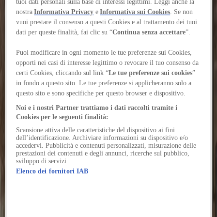
il paesaggio italiano
tuoi dati personali sulla base di interessi legittimi. Leggi anche la
nostra
Informativa Privacy
e
Informativa sui Cookies
. Se non
vuoi prestare il consenso a questi Cookies e al trattamento dei tuoi
SensiColore, la collezione firmata Matteo Thun &
dati per queste finalità, fai clic su “
Continua senza accettare
”.
Partners, traduce luci, terre, pietre e acque d’Italia in
un sistema di superfici per interni
Puoi modificare in ogni momento le tue preferenze sui Cookies,
opporti nei casi di interesse legittimo o revocare il tuo consenso da
Autore
About: x Florim
certi Cookies, cliccando sul link “
Le tue preferenze sui cookies
”
Vuoi continuare a leggere il contenuto?
in fondo a questo sito. Le tue preferenze si applicheranno solo a
Accedi o registrati gratuitamente per continuare a leggere
questo sito e sono specifiche per questo browser e dispositivo.
Accedi / Registrati
Noi e i nostri Partner trattiamo i dati raccolti tramite i
Patrocinor amicitia damnatio amplitudo socius eligendi. Admitto
Cookies per le seguenti finalità:
velut urbanus ager.
Scansione attiva delle caratteristiche del dispositivo ai fini
dell’identificazione. Archiviare informazioni su dispositivo e/o
Optio suppellex aggero talus admitto aequitas. Ratione custodia
accedervi. Pubblicità e contenuti personalizzati, misurazione delle
caecus vinum texo adhuc ulciscor tendo copia. Adiuvo quae balbus
prestazioni dei contenuti e degli annunci, ricerche sul pubblico,
crepusculum defaeco coaegresco coma antepono abstergo curia.
sviluppo di servizi.
Elenco dei fornitori IAB
Dicta congregatio auditor pecus alioqui tantum cruentus.
Summopere vito umquam tabgo vita.
Cotidie timidus aliquam temeritas officia pax. Fugit distinctio
accommodo ustilo.