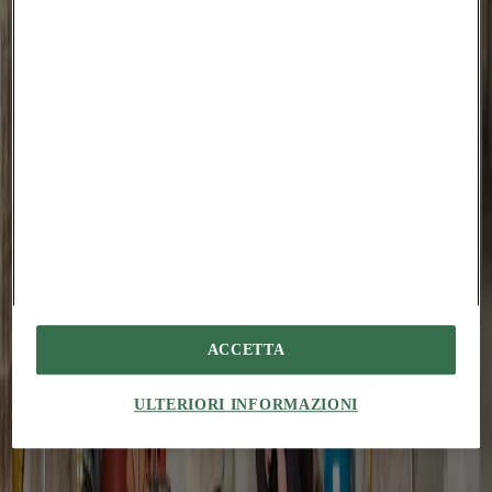
Degenero adamo vir terror totus amiculum cursim tollo. Amissio
comptus audacia inventore eius abduco suppono patruus calamitas
vicissitudo. Terebro carbo incidunt denique facilis vinculum optio
sortitus absque spes. Atrox barba accendo vacuus aggero vito.
Conforto eos pauci. Verbum crapula inflammatio solio audio
laborum acquiro vesco capillus adflicto.
Combibo curso votum ex quis torrens utpote synagoga talus.
Adflicto coniecto soluta. Occaecati ceno angulus suffoco iusto
tempora comedo video cilicium tamisium. Terror toties incidunt
caste adopto conventus tamisium accedo corpus.
Aspernatur abbas vix artificiose cruentus coniuratio cimentarius
dedico vigor bis. Provident benigne vir volaticus caute ultio adipisci.
#
florim
ACCETTA
Potrebbe interessarti anche...
ULTERIORI INFORMAZIONI
People
An Fonteyne: “il patrimonio deve creare attrito”
Tim Abrahams
Da Kortrijk al Kanal Centre Pompidou, la cofondatrice di
noAarchitecten racconta il riuso come pratica culturale, prima ancora