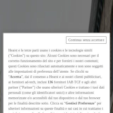
Focus on
Now
Contatti
Continua senza accettare
IT
Hearst e le terze parti usano i cookies e le tecnologie simili
Log in
(“Cookies”) su questo sito. Alcuni Cookies sono necessari per il
corretto funzionamento del sito e per fornirti i nostri contenuti;
Home
questi Cookies sono rilasciati automaticamente e non sono soggetti
alle impostazioni di preferenza dell’utente. Se clicchi su
Focus-on
“
Accetta
”, dai il consenso a Hearst e ai nostri clienti pubblicitari,
ai fornitori ad-tech, inclusi
136
fornitori IAB TCF e agli altri
GRIVEN / Luce di precisione per Torre Velasca
partner (“Partner”) che usano ulteriori Cookies e trattano i tuoi dati
Companies
personali (come gli identificatori unici) e altre informazioni
6
/
10
/
2026
memorizzate e/o accessibili dal tuo dispositivo o dal tuo browser
per le finalità descritte sotto. Clicca su “
Gestisci Preferenze
” per
GRIVEN / Luce di precisione per Torre
ulteriori informazioni su queste finalità e sui casi in cui trattiamo i