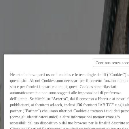
Focus on
Now
Contatti
IT
Log in
Continua senza acce
Hearst e le terze parti usano i cookies e le tecnologie simili (“Cookies”) 
Home
questo sito. Alcuni Cookies sono necessari per il corretto funzionamento 
Focus-on
sito e per fornirti i nostri contenuti; questi Cookies sono rilasciati
automaticamente e non sono soggetti alle impostazioni di preferenza
Julia West House: una vera casa, non un rifugio
dell’utente. Se clicchi su “
Accetta
”, dai il consenso a Hearst e ai nostri c
pubblicitari, ai fornitori ad-tech, inclusi
136
fornitori IAB TCF e agli alt
Projects
5
/
19
/
2026
partner (“Partner”) che usano ulteriori Cookies e trattano i tuoi dati pers
(come gli identificatori unici) e altre informazioni memorizzate e/o
Julia West House: una vera casa, non un
accessibili dal tuo dispositivo o dal tuo browser per le finalità descritte so
Clicca su “
Gestisci Preferenze
” per ulteriori informazioni su queste final