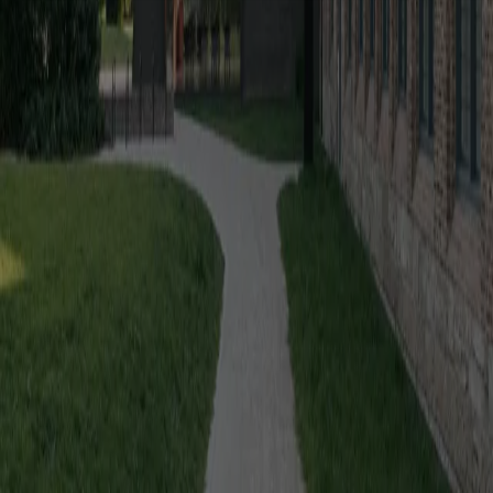
Projects
Augustines Garden: reinventare il cortile urbano
Amedeo Legnani
A Riga, Sampling trasforma un complesso residenziale esistente
attorno a un cortile condiviso, pensato per la vita quotidiana dei suoi
abitanti
Essays
Riuso, ma per chi? Le politiche del retrofit a Melbourne
Simon
Robinson
A Melbourne, OFFICE mette in discussione un modello che
promuove il retrofit degli uffici vuoti ma demolisce intere comunità
di edilizia pubblica
Elements
Facciata / Abby Kortrijk di Barozzi Veiga
Marianna Guernieri
A Kortrijk, sei moduli in laterizio riciclato costruiscono una facciata
inclinata, continua e monolitica, dove geometria e materia
coincidono
The Global Architecture Platforfm