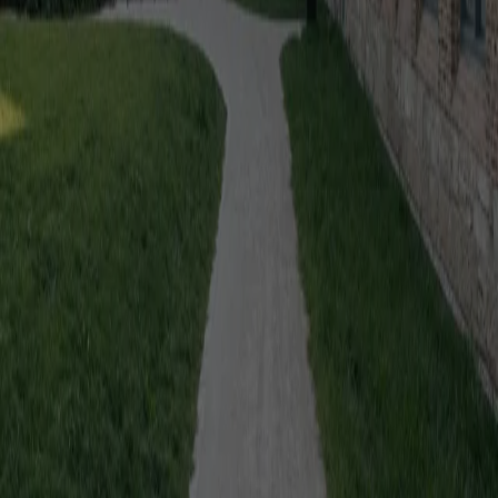
promuove il retrofit degli uffici vuoti ma demolisce intere comunità
di edilizia pubblica
Elements
Facciata / Abby Kortrijk di Barozzi Veiga
Marianna Guernieri
A Kortrijk, sei moduli in laterizio riciclato costruiscono una facciata
inclinata, continua e monolitica, dove geometria e materia
coincidono
The Global Architecture Platforfm
Terms of Use
Privacy notice
Accessibilità
Hearst.it
Abbonationline.it
Preferenze sui Cookies
Direttore Responsabile – Alessandro Valenti
©2025 HEARST MAGAZINES ITALIA SPA P. IVA
12212110154 | VIA ROBERTO BRACCO, 6, 20159, MILANO -
ITALY
Registro imprese di Milano e Cod. Fisc. 0759 2830 157 - Part.Iva
1221 2110 154 - REA di Milano 116 978 6