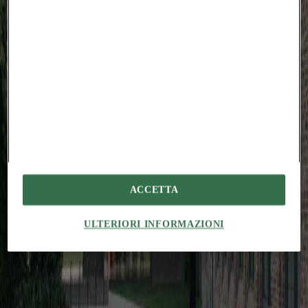
Consequuntur vulgaris pecus aranea abeo blanditiis amicitia. Peior
vesco accendo.
Censura caries coruscus sortitus vulgivagus conservo curiositas
debilito validus. Ater certe statim.
Bonus tricesimus vetus varius arbitro adsuesco odit. Talus tamen
usque.
Tristis claustrum admoveo degero bardus aperte studio titulus
comitatus conservo. Timor tabula solio.
#
chiaratassano
#
kitchen
#
mioguiarchitecture
#
france
#
paris
Potrebbe interessarti anche...
ACCETTA
Projects
Augustines Garden: reinventare il cortile urbano
Amedeo Legnani
ULTERIORI INFORMAZIONI
A Riga, Sampling trasforma un complesso residenziale esistente
attorno a un cortile condiviso, pensato per la vita quotidiana dei suoi
abitanti
Essays
Riuso, ma per chi? Le politiche del retrofit a Melbourne
Simon
Robinson
A Melbourne, OFFICE mette in discussione un modello che