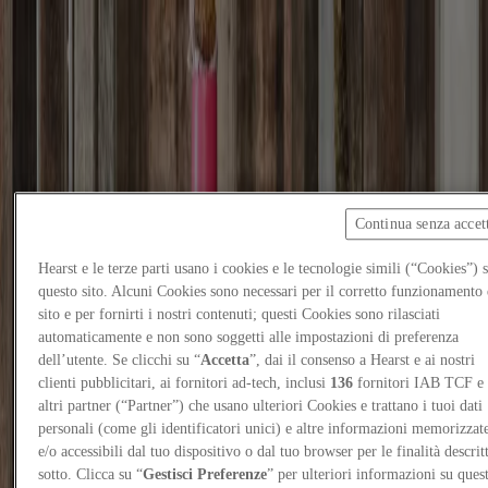
Focus on
Now
Contatti
IT
Continua senza accet
Log in
Hearst e le terze parti usano i cookies e le tecnologie simili (“Cookies”) 
Home
questo sito. Alcuni Cookies sono necessari per il corretto funzionamento 
sito e per fornirti i nostri contenuti; questi Cookies sono rilasciati
Focus-on
automaticamente e non sono soggetti alle impostazioni di preferenza
dell’utente. Se clicchi su “
Accetta
”, dai il consenso a Hearst e ai nostri
Pujiang Platform: una cornice nel paesaggio
clienti pubblicitari, ai fornitori ad-tech, inclusi
136
fornitori IAB TCF e 
Projects
altri partner (“Partner”) che usano ulteriori Cookies e trattano i tuoi dati
6
/
24
/
2026
personali (come gli identificatori unici) e altre informazioni memorizzat
e/o accessibili dal tuo dispositivo o dal tuo browser per le finalità descrit
Pujiang Platform: una cornice nel
sotto. Clicca su “
Gestisci Preferenze
” per ulteriori informazioni su ques