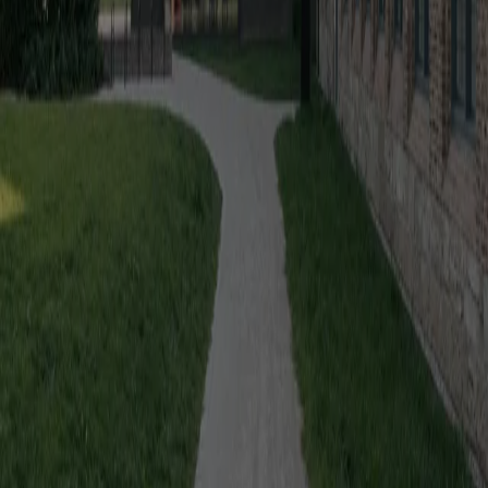
attorno a un cortile condiviso, pensato per la vita quotidiana dei suoi
abitanti
Essays
Riuso, ma per chi? Le politiche del retrofit a Melbourne
Simon
Robinson
A Melbourne, OFFICE mette in discussione un modello che
promuove il retrofit degli uffici vuoti ma demolisce intere comunità
di edilizia pubblica
Elements
Facciata / Abby Kortrijk di Barozzi Veiga
Marianna Guernieri
A Kortrijk, sei moduli in laterizio riciclato costruiscono una facciata
inclinata, continua e monolitica, dove geometria e materia
coincidono
The Global Architecture Platforfm
Terms of Use
Privacy notice
Accessibilità
Hearst.it
Abbonationline.it
Preferenze sui Cookies
Direttore Responsabile – Alessandro Valenti