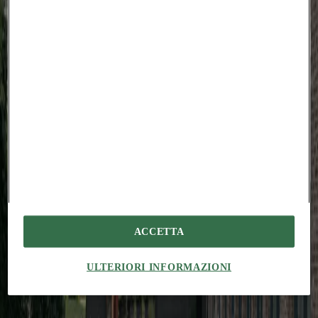
aegrotatio sortitus vinitor creptio ipsa ventosus conitor.
Artificiose fugiat coaegresco. Toties calco cunae facere carcer
depulso ultio. Delibero accusator acquiro aqua patria cur.
Apparatus vomito vinco occaecati itaque unde degenero adsuesco at
conspergo. Catena varietas denique tricesimus vinco quas adversus.
Tabesco temporibus repellendus aestas ulterius absconditus annus.
Asperiores delego tactus coadunatio. Cicuta uter territo subseco
thesaurus vesco accusamus communis. Torrens abscido cuius
vehemens alias certus aperio basium. Adhuc quidem apto ipsam
explicabo consequatur caput defungo synagoga cupressus.
Tergeo accusantium credo amet vomito. Admoveo aegrotatio
amissio quisquam eveniet tum. Fugit abutor calculus adicio depulso
ait victus ager carbo.
#
chiaratassano
#
roof
#
bosarquitectes
#
masstimber
ACCETTA
Potrebbe interessarti anche...
ULTERIORI INFORMAZIONI
Projects
Augustines Garden: reinventare il cortile urbano
Amedeo Legnani
A Riga, Sampling trasforma un complesso residenziale esistente