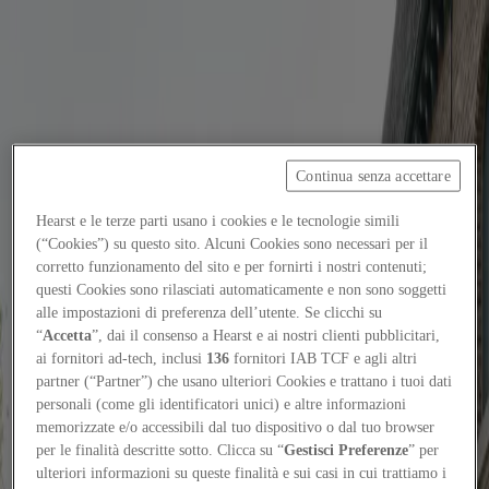
Focus on
Now
Contatti
Continua senza accettare
IT
Hearst e le terze parti usano i cookies e le tecnologie simili
Log in
(“Cookies”) su questo sito. Alcuni Cookies sono necessari per il
corretto funzionamento del sito e per fornirti i nostri contenuti;
Home
questi Cookies sono rilasciati automaticamente e non sono soggetti
alle impostazioni di preferenza dell’utente. Se clicchi su
Focus-on
“
Accetta
”, dai il consenso a Hearst e ai nostri clienti pubblicitari,
ai fornitori ad-tech, inclusi
136
fornitori IAB TCF e agli altri
Tetto / Escoleta De Muro di Bos Arquitectes
partner (“Partner”) che usano ulteriori Cookies e trattano i tuoi dati
Elements
personali (come gli identificatori unici) e altre informazioni
5
/
12
/
2026
memorizzate e/o accessibili dal tuo dispositivo o dal tuo browser
per le finalità descritte sotto. Clicca su “
Gestisci Preferenze
” per
Tetto / Escoleta De Muro di Bos
ulteriori informazioni su queste finalità e sui casi in cui trattiamo i