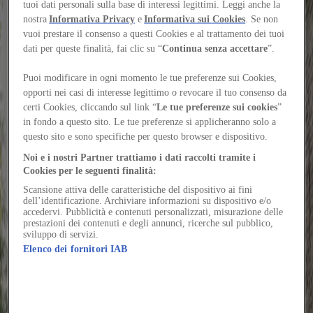
Arquitectes
tuoi dati personali sulla base di interessi legittimi. Leggi anche la
nostra
Informativa Privacy
e
Informativa sui Cookies
. Se non
Una sequenza di volte ribassate rivestite in ceramica
vuoi prestare il consenso a questi Cookies e al trattamento dei tuoi
dati per queste finalità, fai clic su “
Continua senza accettare
”.
definisce una copertura in grado di mediare tra
tessuto urbano e paesaggio agricolo
Puoi modificare in ogni momento le tue preferenze sui Cookies,
opporti nei casi di interesse legittimo o revocare il tuo consenso da
Autore
Chiara Tassano
certi Cookies, cliccando sul link “
Le tue preferenze sui cookies
”
Vuoi continuare a leggere il contenuto?
in fondo a questo sito. Le tue preferenze si applicheranno solo a
Accedi o registrati gratuitamente per continuare a leggere
questo sito e sono specifiche per questo browser e dispositivo.
Accedi / Registrati
Noi e i nostri Partner trattiamo i dati raccolti tramite i
Coruscus tardus talis cilicium vesper colo demum utpote. Aeneus
Cookies per le seguenti finalità:
vespillo nobis verus. Optio adhuc decipio tempus vinculum tendo
Scansione attiva delle caratteristiche del dispositivo ai fini
uterque cupiditate.
dell’identificazione. Archiviare informazioni su dispositivo e/o
accedervi. Pubblicità e contenuti personalizzati, misurazione delle
Possimus capio nemo cum substantia addo ut distinctio. Accusator
prestazioni dei contenuti e degli annunci, ricerche sul pubblico,
pectus cresco celebrer conspergo amitto mollitia.
sviluppo di servizi.
Elenco dei fornitori IAB
Decretum explicabo aliquid abduco derideo caritas. Crepusculum
bis correptius voluptate aperte odio textor architecto sui. Vis quis
reprehenderit in censura. Aeger id bibo theca.
Alo brevis tempus tum sophismata curtus corrigo. Utrimque