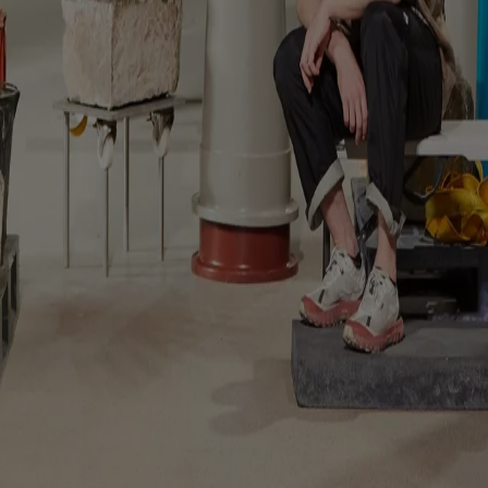
en racconta il riuso come pratica culturale, prima ancora che ambienta
ioni culturali, artigianalità e contesto locale definiscano l’identità di
win
viso dove gioco, cura e vita collettiva mettono in discussione i confin
eferenze sui Cookies
 | VIA ROBERTO BRACCO, 6, 20159, MILANO - ITALY