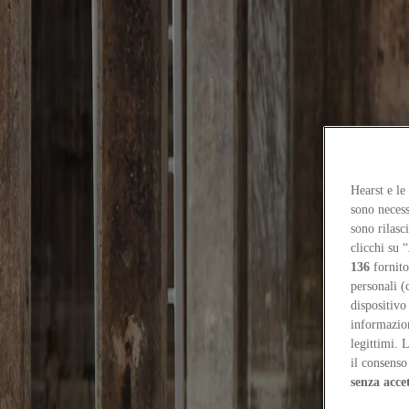
Focus on
Now
Contatti
IT
Log in
Hearst e le
sono necess
Home
sono rilasc
clicchi su “
Focus-on
136
fornito
personali (
Complex: un villaggio dentro la casa
dispositivo
Projects
informazioni
1
/
29
/
2026
legittimi. 
il consenso 
Complex: un villaggio dentro la casa
senza acce