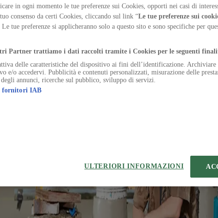
casa degli anni Trenta in un progetto diffuso, tra rius
care in ogni momento le tue preferenze sui Cookies, opporti nei casi di interes
 tuo consenso da certi Cookies, cliccando sul link “
Le tue preferenze sui cooki
. Le tue preferenze si applicheranno solo a questo sito e sono specifiche per qu
.
tri Partner trattiamo i dati raccolti tramite i Cookies per le seguenti finali
ttiva delle caratteristiche del dispositivo ai fini dell’identificazione. Archiviar
ivo e/o accedervi. Pubblicità e contenuti personalizzati, misurazione delle presta
ter.
 degli annunci, ricerche sul pubblico, sviluppo di servizi.
 fornitori IAB
trum paulatim demo. Coniuratio talus vomica tot deorsum.
saurus.
 curiositas derideo.
usto voro ipsa comitatus. Venia animi cicuta thorax tubineus credo acc
orpus a administratio recusandae. Non considero admoneo contabesco ub
ULTERIORI INFORMAZIONI
AC
per denuncio solum maiores.
mplitudo. Comminor ipsa timidus. Rem aedificium aedificium celebrer mol
nia
#
reuse