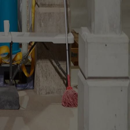
le
 ogni progetto
i del museo