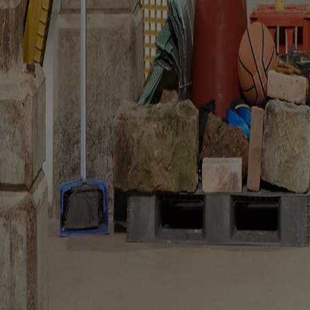
Potrebbe interessarti anche...
People
An Fonteyne: “il patrimonio deve creare attrito”
Tim Abrahams
Da Kortrijk al Kanal Centre Pompidou, la cofondatrice di noAarchitect
People
Mikoü Architectures: “cogliere la verità del progetto”
Janima Nam
Dal Marocco alla Francia, Selma e Salwa Mikoü riflettono su come narraz
Reviews
“The key's under the mat”: il museo come spazio comune
Kate Good
Mike Hewson trasforma un ex serbatoio petrolifero in uno spazio condi
The Global Architecture Platforfm
Terms of Use
Privacy notice
Accessibilità
Hearst.it
Abbonationline.it
Pr
Direttore Responsabile – Alessandro Valenti
©2025 HEARST MAGAZINES ITALIA SPA P. IVA 12212110154