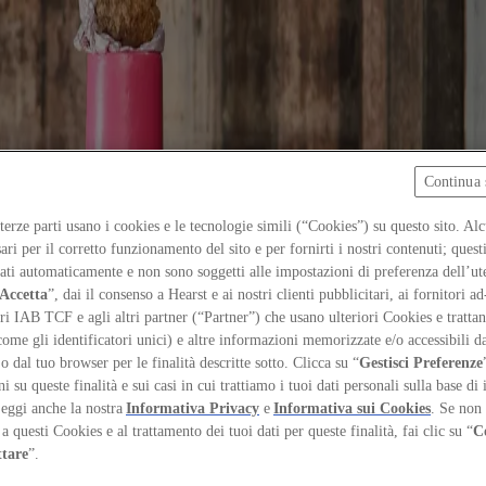
Continua 
 terze parti usano i cookies e le tecnologie simili (“Cookies”) su questo sito. Al
ari per il corretto funzionamento del sito e per fornirti i nostri contenuti; ques
iati automaticamente e non sono soggetti alle impostazioni di preferenza dell’ut
Accetta
”, dai il consenso a Hearst e ai nostri clienti pubblicitari, ai fornitori ad
ri IAB TCF e agli altri partner (“Partner”) che usano ulteriori Cookies e trattano
come gli identificatori unici) e altre informazioni memorizzate e/o accessibili d
 o dal tuo browser per le finalità descritte sotto. Clicca su “
Gestisci Preferenze
 su queste finalità e sui casi in cui trattiamo i tuoi dati personali sulla base di 
Leggi anche la nostra
Informativa Privacy
e
Informativa sui Cookies
. Se non 
a questi Cookies e al trattamento dei tuoi dati per queste finalità, fai clic su “
C
ttare
”.