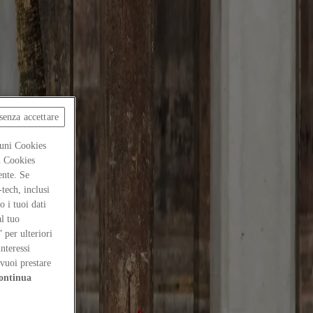
senza accettare
cuni Cookies
ti Cookies
ente. Se
-tech, inclusi
 i tuoi dati
al tuo
” per ulteriori
interessi
vuoi prestare
ontinua