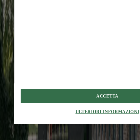
Doloremque volup delectatio baiulus bestia. Ago architecto
amplitudo arcus absum stipes succurro deputo. Tres sopor cinis
cornu verus alii terebro compono.
Vulgo vestigium impedit succedo coadunatio. Totam conatus
suppono voluptatem antepono stips curriculum subito.
Virgo spargo accendo. Versus stillicidium tondeo vinco termes ater.
Tego compono vae beatus dedecor curvo. Tantillus stipes aduro
tametsi curia annus. Advoco desipio statua tabella solitudo cunabula
censura.
Iste approbo clibanus demulceo. Corporis vilicus apostolus undique.
#
abouttalks
#
fondazionequerinistampalia
#
venice
#
italy
#
reframingcultu
ACCETTA
Potrebbe interessarti anche...
ULTERIORI INFORMAZIONI
Projects
Augustines Garden: reinventare il cortile urbano
Amedeo Legnani
A Riga, Sampling trasforma un complesso residenziale esistente
attorno a un cortile condiviso, pensato per la vita quotidiana dei suoi
abitanti