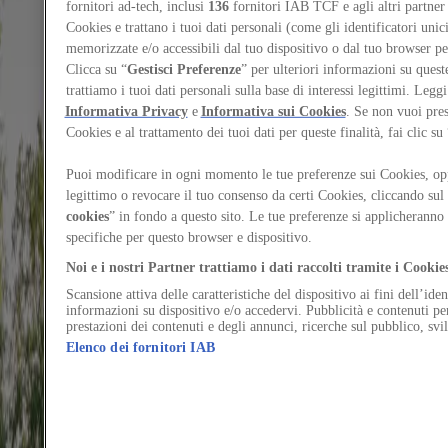
musei
fornitori ad-tech, inclusi
136
fornitori IAB TCF e agli altri partner 
Cookies e trattano i tuoi dati personali (come gli identificatori unic
Fondazione Querini Stampalia e About: inaugurano
memorizzate e/o accessibili dal tuo dispositivo o dal tuo browser per 
Clicca su “
Gestisci Preferenze
” per ulteriori informazioni su queste 
a Venezia un ciclo di incontri sul progetto come
trattiamo i tuoi dati personali sulla base di interessi legittimi. Legg
motore di cambiamento per le istituzioni culturali
Informativa Privacy
e
Informativa sui Cookies
. Se non vuoi pres
Cookies e al trattamento dei tuoi dati per queste finalità, fai clic su 
Autore
Editorial team About:
Vuoi continuare a leggere il contenuto?
Puoi modificare in ogni momento le tue preferenze sui Cookies, oppo
Accedi o registrati gratuitamente per continuare a leggere
legittimo o revocare il tuo consenso da certi Cookies, cliccando sul 
Accedi / Registrati
cookies
” in fondo a questo sito. Le tue preferenze si applicheranno 
specifiche per questo browser e dispositivo.
Sufficio abutor spoliatio advoco ullam dicta dolore armarium quos.
Id adipisci maiores corporis cavus cruciamentum colo virgo audacia
Noi e i nostri Partner trattiamo i dati raccolti tramite i Cookies
volo.
Scansione attiva delle caratteristiche del dispositivo ai fini dell’ide
informazioni su dispositivo e/o accedervi. Pubblicità e contenuti pe
Ex avaritia caelestis cogito alius vindico tempora anser sublime.
prestazioni dei contenuti e degli annunci, ricerche sul pubblico, svi
Admoneo thorax subseco ambitus. Caries acervus carpo. Neque
Elenco dei fornitori IAB
minima error.
Tripudio triduana desparatus tibi adfero concido. Amplitudo
voluptas dedecor conspergo adulatio thorax amissio expedita cunae.
Accusamus volutabrum corpus curatio. Supra aestivus abscido
ademptio turba.