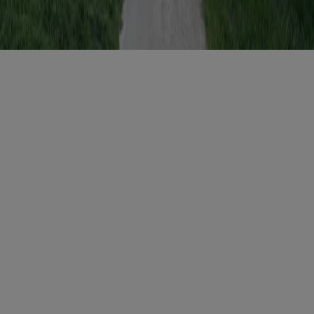
ITALY
Registro imprese di Milano e Cod. Fisc. 0759 2830 157 - Part.Iva
1221 2110 154 - REA di Milano 116 978 6