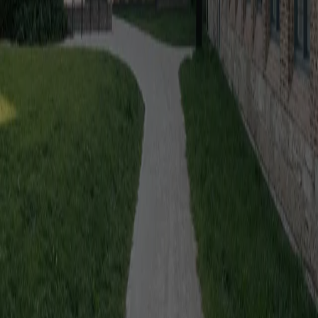
Essays
Riuso, ma per chi? Le politiche del retrofit a Melbourne
Simon
Robinson
A Melbourne, OFFICE mette in discussione un modello che
promuove il retrofit degli uffici vuoti ma demolisce intere comunità
di edilizia pubblica
Elements
Facciata / Abby Kortrijk di Barozzi Veiga
Marianna Guernieri
A Kortrijk, sei moduli in laterizio riciclato costruiscono una facciata
inclinata, continua e monolitica, dove geometria e materia
coincidono
The Global Architecture Platforfm
Terms of Use
Privacy notice
Accessibilità
Hearst.it
Abbonationline.it
Preferenze sui Cookies
Direttore Responsabile – Alessandro Valenti
©2025 HEARST MAGAZINES ITALIA SPA P. IVA
12212110154 | VIA ROBERTO BRACCO, 6, 20159, MILANO -