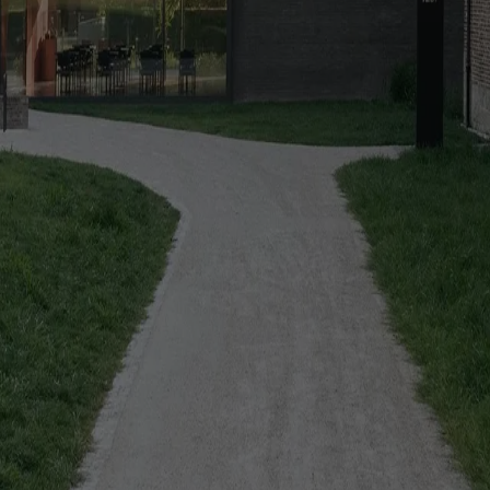
a un cortile condiviso, pensato per la vita quotidiana dei suoi abitanti
son
retrofit degli uffici vuoti ma demolisce intere comunità di edilizia p
 inclinata, continua e monolitica, dove geometria e materia coincidono
eferenze sui Cookies
 | VIA ROBERTO BRACCO, 6, 20159, MILANO - ITALY
221 2110 154 - REA di Milano 116 978 6