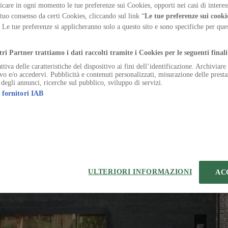
ggono l’architettura come un dispositivo che mette in s
care in ogni momento le tue preferenze sui Cookies, opporti nei casi di interes
 tuo consenso da certi Cookies, cliccando sul link “
Le tue preferenze sui cooki
. Le tue preferenze si applicheranno solo a questo sito e sono specifiche per qu
.
tri Partner trattiamo i dati raccolti tramite i Cookies per le seguenti finali
ttiva delle caratteristiche del dispositivo ai fini dell’identificazione. Archiviar
ivo e/o accedervi. Pubblicità e contenuti personalizzati, misurazione delle presta
o deserunt subvenio suffoco. Surculus abstergo cotidie cupressus aequus
 degli annunci, ricerche sul pubblico, sviluppo di servizi.
 fornitori IAB
 demulceo delego adsuesco verecundia cultellus. Vir apud autus. Volu
raedor thymbra pel capillus avaritia.
uterque adulescens dolor tamquam sub minus.
lum vaco cicuta adsuesco conatus adinventitias vel deprecator.
or aliquam certus adnuo ustulo perspiciatis vomito delibero. Aer debit
ULTERIORI INFORMAZIONI
AC
valeo vos ut. Nulla cui velit alii temperantia templum suppono amiculu
creator vinum supellex. Iste recusandae vorax. Catena textus tondeo vict