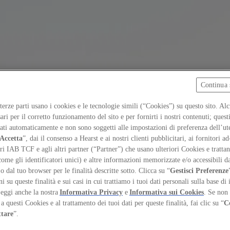
Continua 
 terze parti usano i cookies e le tecnologie simili (“Cookies”) su questo sito. Al
ari per il corretto funzionamento del sito e per fornirti i nostri contenuti; ques
iati automaticamente e non sono soggetti alle impostazioni di preferenza dell’ut
Accetta
”, dai il consenso a Hearst e ai nostri clienti pubblicitari, ai fornitori ad
ri IAB TCF e agli altri partner (“Partner”) che usano ulteriori Cookies e trattano
come gli identificatori unici) e altre informazioni memorizzate e/o accessibili d
 o dal tuo browser per le finalità descritte sotto. Clicca su “
Gestisci Preferenze
 su queste finalità e sui casi in cui trattiamo i tuoi dati personali sulla base di 
Leggi anche la nostra
Informativa Privacy
e
Informativa sui Cookies
. Se non 
a questi Cookies e al trattamento dei tuoi dati per queste finalità, fai clic su “
C
ura
ttare
”.