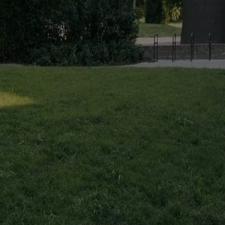
Potrebbe interessarti anche...
Projects
Augustines Garden: reinventare il cortile urbano
Amedeo Legnani
A Riga, Sampling trasforma un complesso residenziale esistente attorno 
Essays
Riuso, ma per chi? Le politiche del retrofit a Melbourne
Simon Robin
A Melbourne, OFFICE mette in discussione un modello che promuove il 
Elements
Facciata / Abby Kortrijk di Barozzi Veiga
Marianna Guernieri
A Kortrijk, sei moduli in laterizio riciclato costruiscono una facciata
The Global Architecture Platforfm
Terms of Use
Privacy notice
Accessibilità
Hearst.it
Abbonationline.it
Pr
Direttore Responsabile – Alessandro Valenti
©2025 HEARST MAGAZINES ITALIA SPA P. IVA 12212110154
Registro imprese di Milano e Cod. Fisc. 0759 2830 157 - Part.Iva 1