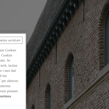
senza accettare
cuni Cookies
ti Cookies
ente. Se
-tech, inclusi
 i tuoi dati
al tuo
” per ulteriori
interessi
vuoi prestare
ontinua