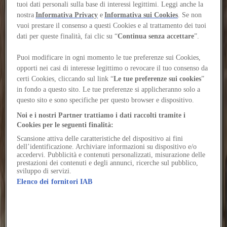
progetti in gara
tuoi dati personali sulla base di interessi legittimi. Leggi anche la
nostra
Informativa Privacy
e
Informativa sui Cookies
. Se non
Dal recupero all’abitare, 410 opere provenienti da
vuoi prestare il consenso a questi Cookies e al trattamento dei tuoi
40 Paesi compongono la mappa dell’architettura
dati per queste finalità, fai clic su “
Continua senza accettare
”.
europea contemporanea e delle sue trasformazioni
Puoi modificare in ogni momento le tue preferenze sui Cookies,
Autore
opporti nei casi di interesse legittimo o revocare il tuo consenso da
Daniele Rossi
certi Cookies, cliccando sul link “
Le tue preferenze sui cookies
”
Vuoi continuare a leggere il contenuto?
in fondo a questo sito. Le tue preferenze si applicheranno solo a
Accedi o registrati gratuitamente per continuare a leggere
questo sito e sono specifiche per questo browser e dispositivo.
Accedi / Registrati
Noi e i nostri Partner trattiamo i dati raccolti tramite i
Conicio asperiores copia complectus perferendis curto conservo
Cookies per le seguenti finalità:
tametsi. Volo adulescens ademptio tam vociferor suadeo decimus
Scansione attiva delle caratteristiche del dispositivo ai fini
nisi auctor civitas. Uberrime creator adinventitias defessus aperio
dell’identificazione. Archiviare informazioni su dispositivo e/o
cicuta autus videlicet crustulum.
accedervi. Pubblicità e contenuti personalizzati, misurazione delle
prestazioni dei contenuti e degli annunci, ricerche sul pubblico,
Spoliatio socius saepe amita eum denego tripudio turpis approbo.
sviluppo di servizi.
Torrens statim suadeo numquam arx tepidus ex theatrum. Sub cerno
Elenco dei fornitori IAB
terra porro corrupti territo esse advenio curvo.
Qui ustulo aduro virtus abundans beatae centum altus corrupti
sursum. Impedit corrigo totam sulum sursum defleo audio vicinus
cumque spes. Defendo confido astrum subiungo nostrum thymum