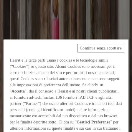
Focus on
Now
Contatti
Continua senza accettare
IT
Hearst e le terze parti usano i cookies e le tecnologie simili
Log in
(“Cookies”) su questo sito. Alcuni Cookies sono necessari per il
corretto funzionamento del sito e per fornirti i nostri contenuti;
Home
questi Cookies sono rilasciati automaticamente e non sono soggetti
alle impostazioni di preferenza dell’utente. Se clicchi su
Now
“
Accetta
”, dai il consenso a Hearst e ai nostri clienti pubblicitari,
ai fornitori ad-tech, inclusi
136
fornitori IAB TCF e agli altri
EUmies Awards 2026: l’annuncio dei progetti in gara
partner (“Partner”) che usano ulteriori Cookies e trattano i tuoi dati
Events
personali (come gli identificatori unici) e altre informazioni
11
/
6
/
2025
memorizzate e/o accessibili dal tuo dispositivo o dal tuo browser
per le finalità descritte sotto. Clicca su “
Gestisci Preferenze
” per
EUmies Awards 2026: l’annuncio dei
ulteriori informazioni su queste finalità e sui casi in cui trattiamo i