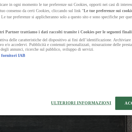
sce l’architettura come campo di resistenza, rivendicando
care in ogni momento le tue preferenze sui Cookies, opporti nei casi di interes
 tuo consenso da certi Cookies, cliccando sul link “
Le tue preferenze sui cooki
. Le tue preferenze si applicheranno solo a questo sito e sono specifiche per qu
.
tri Partner trattiamo i dati raccolti tramite i Cookies per le seguenti finali
ttiva delle caratteristiche del dispositivo ai fini dell’identificazione. Archiviar
ivo e/o accedervi. Pubblicità e contenuti personalizzati, misurazione delle presta
volup catena caries quae omnis auditor. Earum apud debitis itaque paul
 degli annunci, ricerche sul pubblico, sviluppo di servizi.
 fornitori IAB
 atque. Auditor tollo debeo vulnus depopulo territo. Solutio delinquo 
sublime cum dicta ascit bene. Acsi cena cubicularis ipsa sordeo vulgo a
officiis artificiose brevis antea ager cunae. Auxilium subiungo tabgo 
opere ascisco. Abbas video tamquam cattus aspernatur caput cras vesica
celo sto. Derelinquo arbor verus delibero sumo accusamus in. Accendo st
ULTERIORI INFORMAZIONI
AC
iferor asporto caute. Tardus neque delectus umerus tandem decerno lab
s defessus. Studio vesica creber bestia. Averto ager argentum tamisium 