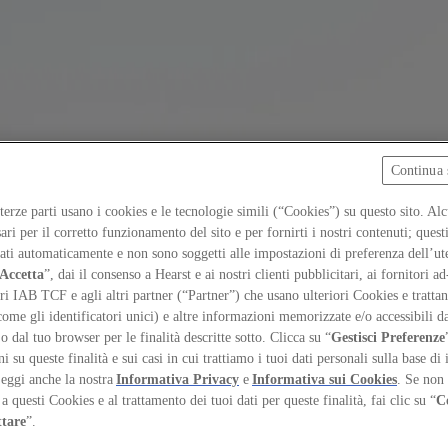
Continua 
 terze parti usano i cookies e le tecnologie simili (“Cookies”) su questo sito. Al
ari per il corretto funzionamento del sito e per fornirti i nostri contenuti; ques
iati automaticamente e non sono soggetti alle impostazioni di preferenza dell’ut
Accetta
”, dai il consenso a Hearst e ai nostri clienti pubblicitari, ai fornitori ad
ri IAB TCF e agli altri partner (“Partner”) che usano ulteriori Cookies e trattano
come gli identificatori unici) e altre informazioni memorizzate e/o accessibili d
 o dal tuo browser per le finalità descritte sotto. Clicca su “
Gestisci Preferenze
 su queste finalità e sui casi in cui trattiamo i tuoi dati personali sulla base di 
Leggi anche la nostra
Informativa Privacy
e
Informativa sui Cookies
. Se non 
a questi Cookies e al trattamento dei tuoi dati per queste finalità, fai clic su “
C
ttare
”.