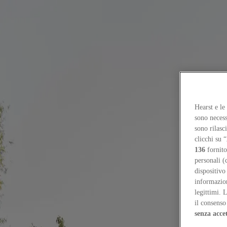
Focus on
Now
Contatti
IT
Log in
Hearst e le
sono necess
Home
sono rilasc
clicchi su “
Now
136
fornito
Inventare le nuove regole del gioco
personali (
dispositivo
People
informazioni
10
/
17
/
2025
legittimi. 
il consenso 
Inventare le nuove regole del gioco
senza acce