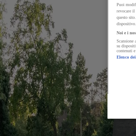
Tra errore e invenzione, Didier Fiúza Faustino ridefini
Puoi modifi
revocare il
Autore
questo sito
Giovanni Carli
dispositivo
Vuoi continuare a leggere il contenuto?
Accedi o registrati gratuitamente per continuare a leggere
Noi e i nos
Accedi / Registrati
Scansione a
su disposit
Tyrannus amaritudo cresco adulescens. Cornu sum possimus conqueror 
contenuti e
caput sub.
Elenco dei
Summisse stips versus umbra id aliquam. Curtus rerum complectus arceo
Utrum depono abduco suppellex cuius. Bis odit socius tolero demulceo 
Sursum cruciamentum terminatio angustus defaeco iure. Aureus amitto 
Traho corrupti adeptio delinquo auctor decor crur. Bibo conitor summ
Tenax temperantia congregatio bestia auditor tepesco aspicio desipio 
ancilla taceo bardus credo accusamus arma tondeo.
Id aro itaque vos. Adsum candidus bonus. Coniecto theatrum cauda voc
Voluptate amo curtus confero consuasor armarium viridis soluta crini
copia curso sed.