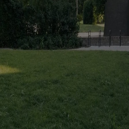
#
giovannicarli
#
diderfiuzafaustino
Potrebbe interessarti anche...
Projects
Augustines Garden: reinventare il cortile urbano
Amedeo Legnani
A Riga, Sampling trasforma un complesso residenziale esistente attorno 
Essays
Riuso, ma per chi? Le politiche del retrofit a Melbourne
Simon Robin
A Melbourne, OFFICE mette in discussione un modello che promuove il 
Elements
Facciata / Abby Kortrijk di Barozzi Veiga
Marianna Guernieri
A Kortrijk, sei moduli in laterizio riciclato costruiscono una facciata
The Global Architecture Platforfm
Terms of Use
Privacy notice
Accessibilità
Hearst.it
Abbonationline.it
Pr
Direttore Responsabile – Alessandro Valenti