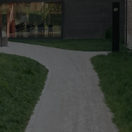
a un cortile condiviso, pensato per la vita quotidiana dei suoi abitanti
son
retrofit degli uffici vuoti ma demolisce intere comunità di edilizia p
 inclinata, continua e monolitica, dove geometria e materia coincidono
eferenze sui Cookies