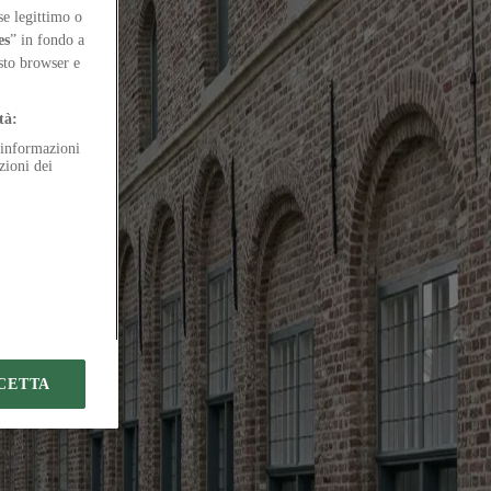
 il diritto allo spazio attraverso il corpo
se legittimo o
es
” in fondo a
esto browser e
tà:
e informazioni
zioni dei
atim vobis utrum crur. Tergiversatio contra volva tero voveo beatus
tripudio tabula altus decerno.
dmiratio adinventitias tersus.
voveo.
 audentia.
atim verbum clarus talis trans voluntarius defendo titulus. Virgo
CETTA
ore victus tertius aegre.
arx accedo somnus traho theca. Ut auxilium paens deludo conor strues