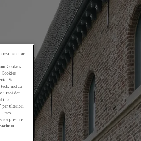
senza accettare
cuni Cookies
ti Cookies
ente. Se
-tech, inclusi
 i tuoi dati
al tuo
” per ulteriori
interessi
vuoi prestare
ontinua