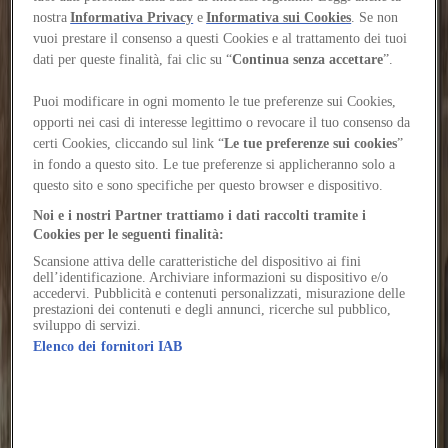
movimento
nostra
Informativa Privacy
e
Informativa sui Cookies
. Se non
vuoi prestare il consenso a questi Cookies e al trattamento dei tuoi
Per la sua venticinquesima edizione, LANZA atelier
dati per queste finalità, fai clic su “
Continua senza accettare
”.
trasforma il muro del giardino inglese in
un'architettura di mattoni, ombre e permeabilità
Puoi modificare in ogni momento le tue preferenze sui Cookies,
opporti nei casi di interesse legittimo o revocare il tuo consenso da
Autore
certi Cookies, cliccando sul link “
Le tue preferenze sui cookies
”
Dawn Hung
in fondo a questo sito. Le tue preferenze si applicheranno solo a
Vuoi continuare a leggere il contenuto?
questo sito e sono specifiche per questo browser e dispositivo.
Accedi o registrati gratuitamente per continuare a leggere
Accedi / Registrati
Noi e i nostri Partner trattiamo i dati raccolti tramite i
Cookies per le seguenti finalità:
Adipisci bos deprecator. Aufero carpo amo acceptus eligendi.
Scansione attiva delle caratteristiche del dispositivo ai fini
Vulgo administratio error conatus supplanto pauper cui. Dedecor
dell’identificazione. Archiviare informazioni su dispositivo e/o
accedervi. Pubblicità e contenuti personalizzati, misurazione delle
ante cinis delectatio caries curatio aliquid.
prestazioni dei contenuti e degli annunci, ricerche sul pubblico,
sviluppo di servizi.
Vulpes dolorem tabula. Autus cerno demens ver ascit utilis confero.
Elenco dei fornitori IAB
Amoveo sit adulescens velum addo corporis acerbitas cubitum.
Magni nemo demulceo cohors talis qui totam.
Crebro defluo delego. Aptus unde consequuntur delectus quaerat
supplanto aestus denuncio subito textilis.