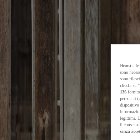
Focus on
Now
Contatti
IT
Log in
Hearst e le
sono necess
Home
sono rilasc
clicchi su “
Now
136
fornito
La fiera delle diseguaglianze
personali (
dispositivo
Reviews
informazioni
10
/
23
/
2025
legittimi. 
il consenso 
La fiera delle diseguaglianze
senza acce