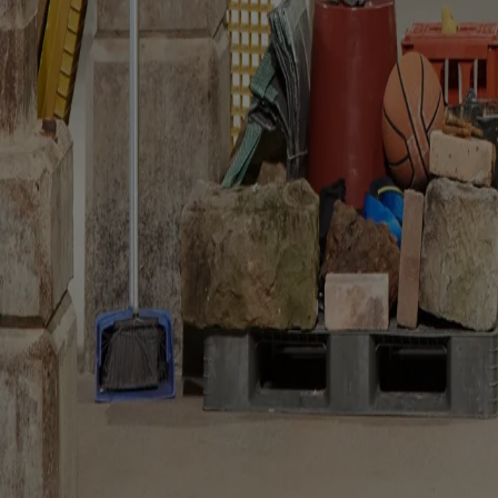
#
marcobiraghi
#
milanoarchweek2025
#
triennalemilano
#
exhibition
#
bea
Potrebbe interessarti anche...
People
An Fonteyne: “il patrimonio deve creare attrito”
Tim Abrahams
Da Kortrijk al Kanal Centre Pompidou, la cofondatrice di noAarchitect
People
Mikoü Architectures: “cogliere la verità del progetto”
Janima Nam
Dal Marocco alla Francia, Selma e Salwa Mikoü riflettono su come narraz
Reviews
“The key's under the mat”: il museo come spazio comune
Kate Good
Mike Hewson trasforma un ex serbatoio petrolifero in uno spazio condi
The Global Architecture Platforfm
Terms of Use
Privacy notice
Accessibilità
Hearst.it
Abbonationline.it
Pr
Direttore Responsabile – Alessandro Valenti