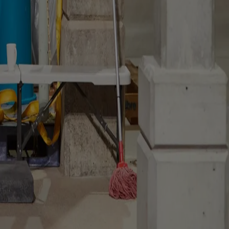
le
 ogni progetto
i del museo