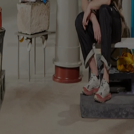
trizcolomina
en racconta il riuso come pratica culturale, prima ancora che ambienta
ioni culturali, artigianalità e contesto locale definiscano l’identità di
win
viso dove gioco, cura e vita collettiva mettono in discussione i confin
eferenze sui Cookies