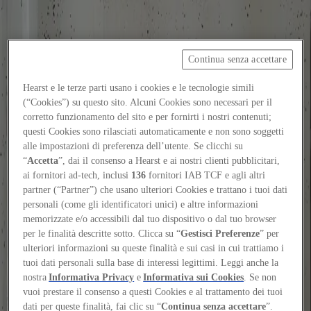
Continua senza accettare
Focus on
Now
Hearst e le terze parti usano i cookies e le tecnologie simili
(“Cookies”) su questo sito. Alcuni Cookies sono necessari per il
Contatti
corretto funzionamento del sito e per fornirti i nostri contenuti;
IT
questi Cookies sono rilasciati automaticamente e non sono soggetti
Log in
alle impostazioni di preferenza dell’utente. Se clicchi su
“
Accetta
”, dai il consenso a Hearst e ai nostri clienti pubblicitari,
ai fornitori ad-tech, inclusi
136
fornitori IAB TCF e agli altri
Home
partner (“Partner”) che usano ulteriori Cookies e trattano i tuoi dati
personali (come gli identificatori unici) e altre informazioni
Tags
memorizzate e/o accessibili dal tuo dispositivo o dal tuo browser
#aistyaracharmitashaning
per le finalità descritte sotto. Clicca su “
Gestisci Preferenze
” per
ulteriori informazioni su queste finalità e sui casi in cui trattiamo i
#aistyaracharmitashaning
tuoi dati personali sulla base di interessi legittimi. Leggi anche la
nostra
Informativa Privacy
e
Informativa sui Cookies
. Se non
vuoi prestare il consenso a questi Cookies e al trattamento dei tuoi
People
dati per queste finalità, fai clic su “
Continua senza accettare
”.