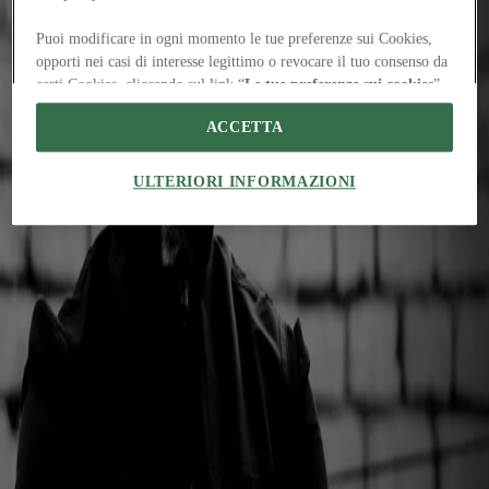
Gianluca Peluffo: tra mito e contemporaneità
Chiara Tassano
L’architetto riflette sul potenziale narrativo dell’architettura in
occasione della mostra “Nulla di Preciso” alla Fondazione Querini
Puoi modificare in ogni momento le tue preferenze sui Cookies,
Stampalia
opporti nei casi di interesse legittimo o revocare il tuo consenso da
certi Cookies, cliccando sul link “
Le tue preferenze sui cookies
”
in fondo a questo sito. Le tue preferenze si applicheranno solo a
ACCETTA
questo sito e sono specifiche per questo browser e dispositivo.
Noi e i nostri Partner trattiamo i dati raccolti tramite i
The Global Architecture Platforfm
ULTERIORI INFORMAZIONI
Cookies per le seguenti finalità:
Scansione attiva delle caratteristiche del dispositivo ai fini
dell’identificazione. Archiviare informazioni su dispositivo e/o
Terms of Use
Privacy notice
Accessibilità
Hearst.it
Abbonationline.it
accedervi. Pubblicità e contenuti personalizzati, misurazione delle
prestazioni dei contenuti e degli annunci, ricerche sul pubblico,
Preferenze sui Cookies
sviluppo di servizi.
Direttore Responsabile – Alessandro Valenti
Elenco dei fornitori IAB
©2025 HEARST MAGAZINES ITALIA SPA P. IVA
12212110154 | VIA ROBERTO BRACCO, 6, 20159, MILANO -
ITALY
Registro imprese di Milano e Cod. Fisc. 0759 2830 157 - Part.Iva
1221 2110 154 - REA di Milano 116 978 6