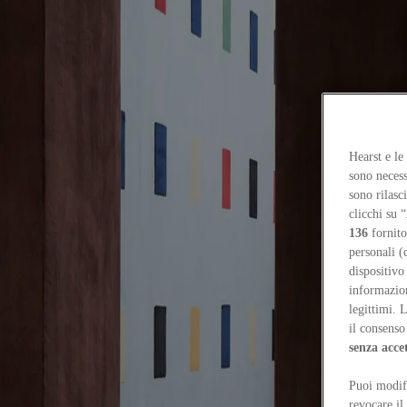
Focus on
Now
Contatti
Hearst e le
IT
sono necess
Log in
sono rilasc
clicchi su “
Home
136
fornito
Tags
personali (
dispositivo
#besanacarpetlab
informazioni
legittimi. 
#besanacarpetlab
il consenso 
senza acce
Companies
Puoi modifi
Besana Carpet Lab / Moquette come strumento di progetto
About: x B
revocare il