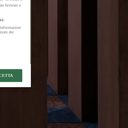
asti
esto browser e
tà:
e informazioni
zioni dei
CETTA