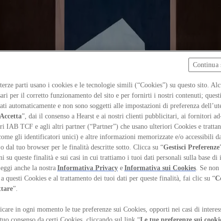
Continua 
 terze parti usano i cookies e le tecnologie simili (“Cookies”) su questo sito. Al
ari per il corretto funzionamento del sito e per fornirti i nostri contenuti; ques
iati automaticamente e non sono soggetti alle impostazioni di preferenza dell’ut
Accetta
”, dai il consenso a Hearst e ai nostri clienti pubblicitari, ai fornitori ad
ri IAB TCF e agli altri partner (“Partner”) che usano ulteriori Cookies e trattano
come gli identificatori unici) e altre informazioni memorizzate e/o accessibili d
 o dal tuo browser per le finalità descritte sotto. Clicca su “
Gestisci Preferenze
 su queste finalità e sui casi in cui trattiamo i tuoi dati personali sulla base di 
Leggi anche la nostra
Informativa Privacy
e
Informativa sui Cookies
. Se non 
a questi Cookies e al trattamento dei tuoi dati per queste finalità, fai clic su “
C
ttare
”.
care in ogni momento le tue preferenze sui Cookies, opporti nei casi di interes
esana Carpet Lab / Marco Valenti
 tuo consenso da certi Cookies, cliccando sul link “
Le tue preferenze sui cooki