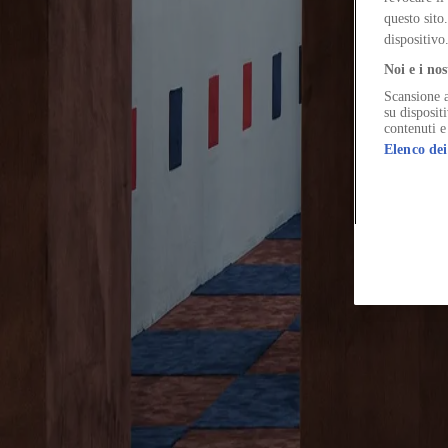
Colori e filati disegnano lo spazio attraverso la tecnica dell’intarsio, ch
questo sito
dispositivo
Noi e i nos
Scansione a
The Global Architecture Platforfm
su disposit
contenuti e
Elenco dei
Terms of Use
Privacy notice
Accessibilità
Hearst.it
Abbonationline.it
Pr
Direttore Responsabile – Alessandro Valenti
©2025 HEARST MAGAZINES ITALIA SPA P. IVA 12212110154
Registro imprese di Milano e Cod. Fisc. 0759 2830 157 - Part.Iva 1