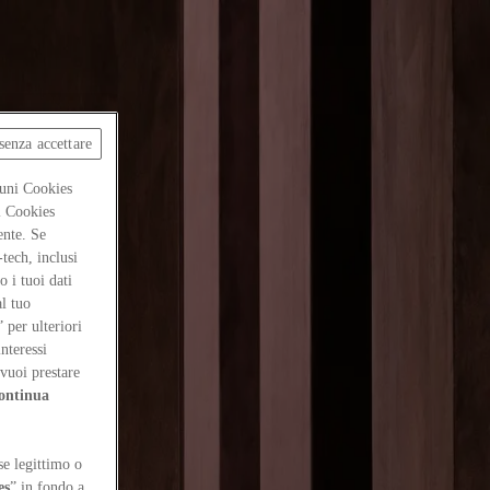
senza accettare
cuni Cookies
ti Cookies
ente. Se
-tech, inclusi
 i tuoi dati
al tuo
” per ulteriori
interessi
vuoi prestare
ontinua
se legittimo o
es
” in fondo a