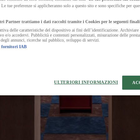
e inserisce elementi tessili differenti per costruire configurazioni e contr
. Le tue preferenze si applicheranno solo a questo sito e sono specifiche per qu
.
tri Partner trattiamo i dati raccolti tramite i Cookies per le seguenti finali
ttiva delle caratteristiche del dispositivo ai fini dell’identificazione. Archiviar
ivo e/o accedervi. Pubblicità e contenuti personalizzati, misurazione delle presta
 degli annunci, ricerche sul pubblico, sviluppo di servizi.
 fornitori IAB
eferenze sui Cookies
 | VIA ROBERTO BRACCO, 6, 20159, MILANO - ITALY
221 2110 154 - REA di Milano 116 978 6
ULTERIORI INFORMAZIONI
AC