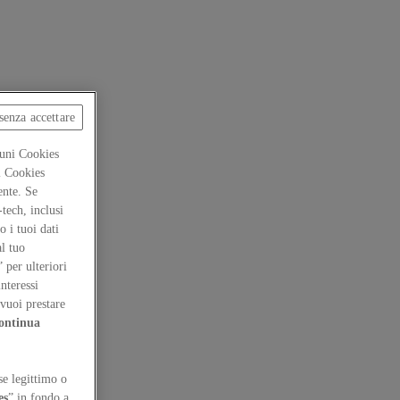
senza accettare
cuni Cookies
ti Cookies
ente. Se
-tech, inclusi
 i tuoi dati
al tuo
” per ulteriori
interessi
vuoi prestare
ontinua
se legittimo o
es
” in fondo a