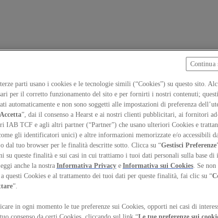
Continua 
 terze parti usano i cookies e le tecnologie simili (“Cookies”) su questo sito. Al
ari per il corretto funzionamento del sito e per fornirti i nostri contenuti; ques
iati automaticamente e non sono soggetti alle impostazioni di preferenza dell’ut
Accetta
”, dai il consenso a Hearst e ai nostri clienti pubblicitari, ai fornitori ad
ri IAB TCF e agli altri partner (“Partner”) che usano ulteriori Cookies e trattano
come gli identificatori unici) e altre informazioni memorizzate e/o accessibili d
 o dal tuo browser per le finalità descritte sotto. Clicca su “
Gestisci Preferenze
 su queste finalità e sui casi in cui trattiamo i tuoi dati personali sulla base di 
Leggi anche la nostra
Informativa Privacy
e
Informativa sui Cookies
. Se non 
a questi Cookies e al trattamento dei tuoi dati per queste finalità, fai clic su “
C
ttare
”.
care in ogni momento le tue preferenze sui Cookies, opporti nei casi di interes
eferenze sui Cookies
 tuo consenso da certi Cookies, cliccando sul link “
Le tue preferenze sui cooki