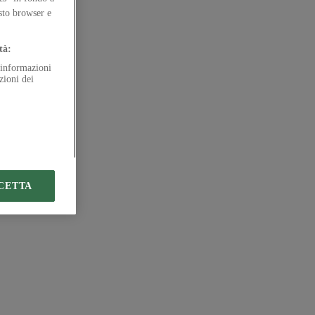
esto browser e
tà:
e informazioni
zioni dei
CETTA