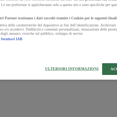
. Le tue preferenze si applicheranno solo a questo sito e sono specifiche per qu
 | VIA ROBERTO BRACCO, 6, 20159, MILANO - ITALY
.
221 2110 154 - REA di Milano 116 978 6
tri Partner trattiamo i dati raccolti tramite i Cookies per le seguenti finali
ttiva delle caratteristiche del dispositivo ai fini dell’identificazione. Archiviar
ivo e/o accedervi. Pubblicità e contenuti personalizzati, misurazione delle presta
 degli annunci, ricerche sul pubblico, sviluppo di servizi.
 fornitori IAB
ULTERIORI INFORMAZIONI
AC