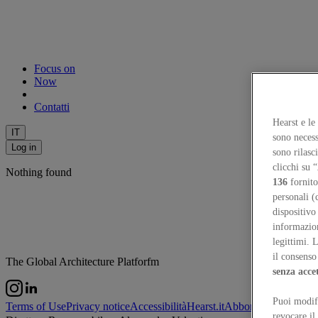
Focus on
Now
Contatti
Hearst e le
IT
sono necess
Log in
sono rilasc
clicchi su “
Nothing found
136
fornito
personali (
dispositivo
informazioni
legittimi. 
il consenso 
The Global Architecture Platforfm
senza acce
Puoi modifi
Terms of Use
Privacy notice
Accessibilità
Hearst.it
Abbonationline.it
Pr
revocare il