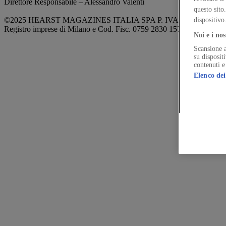
Direttore Responsabile – Alessandro Valenti
questo sito
©2025 HEARST MAGAZINES ITALIA SPA P. IVA 12212110154
dispositivo
Registro imprese di Milano e Cod. Fisc. 0759 2830 157 - Part.Iva 1
Noi e i nos
Scansione a
su disposit
contenuti e
Elenco dei