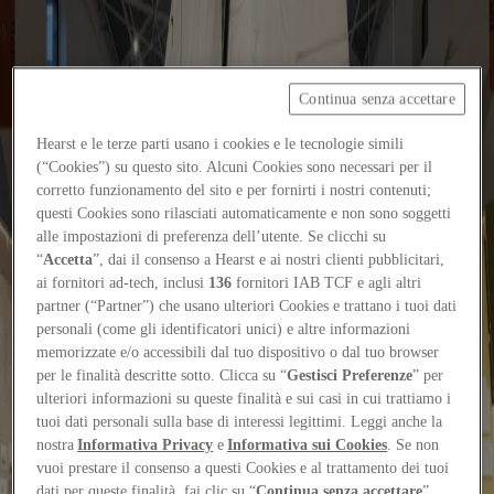
Continua senza accettare
Focus on
Now
Hearst e le terze parti usano i cookies e le tecnologie simili
Contatti
(“Cookies”) su questo sito. Alcuni Cookies sono necessari per il
corretto funzionamento del sito e per fornirti i nostri contenuti;
IT
questi Cookies sono rilasciati automaticamente e non sono soggetti
Log in
alle impostazioni di preferenza dell’utente. Se clicchi su
“
Accetta
”, dai il consenso a Hearst e ai nostri clienti pubblicitari,
ai fornitori ad-tech, inclusi
136
fornitori IAB TCF e agli altri
Home
partner (“Partner”) che usano ulteriori Cookies e trattano i tuoi dati
Tags
personali (come gli identificatori unici) e altre informazioni
memorizzate e/o accessibili dal tuo dispositivo o dal tuo browser
#davidefabiocolaci
per le finalità descritte sotto. Clicca su “
Gestisci Preferenze
” per
ulteriori informazioni su queste finalità e sui casi in cui trattiamo i
#davidefabiocolaci
tuoi dati personali sulla base di interessi legittimi. Leggi anche la
nostra
Informativa Privacy
e
Informativa sui Cookies
. Se non
vuoi prestare il consenso a questi Cookies e al trattamento dei tuoi
Events
dati per queste finalità, fai clic su “
Continua senza accettare
”.