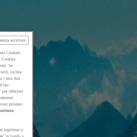
senza accettare
cuni Cookies
ti Cookies
ente. Se
-tech, inclusi
 i tuoi dati
al tuo
” per ulteriori
interessi
vuoi prestare
ontinua
se legittimo o
es
” in fondo a