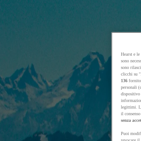
Focus on
Now
Contatti
Hearst e le
IT
sono necess
Log in
sono rilasc
clicchi su “
Home
136
fornito
Tags
personali (
dispositivo
#davidefois
informazioni
legittimi. 
#davidefois
il consenso 
senza acce
Reviews
Puoi modifi
“Il tempo della montagna”: abitare il territorio alpino
Daniele Rossi
revocare il