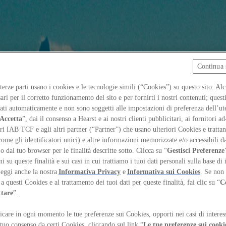
Continua 
 terze parti usano i cookies e le tecnologie simili (“Cookies”) su questo sito. Al
ari per il corretto funzionamento del sito e per fornirti i nostri contenuti; ques
iati automaticamente e non sono soggetti alle impostazioni di preferenza dell’ut
Accetta
”, dai il consenso a Hearst e ai nostri clienti pubblicitari, ai fornitori ad
ri IAB TCF e agli altri partner (“Partner”) che usano ulteriori Cookies e trattano
come gli identificatori unici) e altre informazioni memorizzate e/o accessibili d
 o dal tuo browser per le finalità descritte sotto. Clicca su “
Gestisci Preferenze
 su queste finalità e sui casi in cui trattiamo i tuoi dati personali sulla base di 
Leggi anche la nostra
Informativa Privacy
e
Informativa sui Cookies
. Se non 
a questi Cookies e al trattamento dei tuoi dati per queste finalità, fai clic su “
C
ttare
”.
care in ogni momento le tue preferenze sui Cookies, opporti nei casi di interes
 tuo consenso da certi Cookies, cliccando sul link “
Le tue preferenze sui cooki