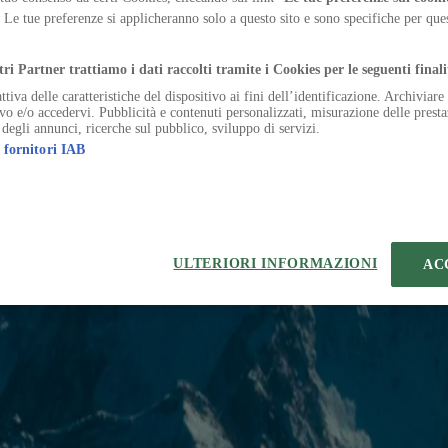
o Alpino, racconta il rapporto tra architettura, comunità e territorio
. Le tue preferenze si applicheranno solo a questo sito e sono specifiche per qu
.
tri Partner trattiamo i dati raccolti tramite i Cookies per le seguenti finali
ttiva delle caratteristiche del dispositivo ai fini dell’identificazione. Archiviar
ivo e/o accedervi. Pubblicità e contenuti personalizzati, misurazione delle presta
 degli annunci, ricerche sul pubblico, sviluppo di servizi.
 fornitori IAB
eferenze sui Cookies
 | VIA ROBERTO BRACCO, 6, 20159, MILANO - ITALY
221 2110 154 - REA di Milano 116 978 6
ULTERIORI INFORMAZIONI
AC