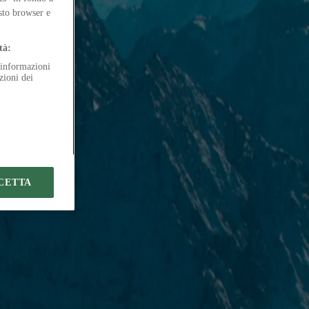
esto browser e
tà:
e informazioni
zioni dei
CETTA