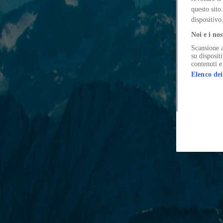
Un film di Francesca Molteni e Davide Fois, promosso da Architetti Arc
questo sito
dispositivo
Noi e i nos
Scansione a
The Global Architecture Platforfm
su disposit
contenuti e
Elenco dei
Terms of Use
Privacy notice
Accessibilità
Hearst.it
Abbonationline.it
Pr
Direttore Responsabile – Alessandro Valenti
©2025 HEARST MAGAZINES ITALIA SPA P. IVA 12212110154
Registro imprese di Milano e Cod. Fisc. 0759 2830 157 - Part.Iva 1