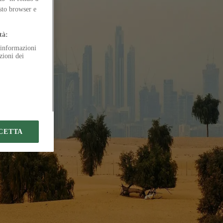
del suo tessuto urbano, tra l'ambizione e il cambiamento
esto browser e
tà:
e informazioni
zioni dei
CETTA