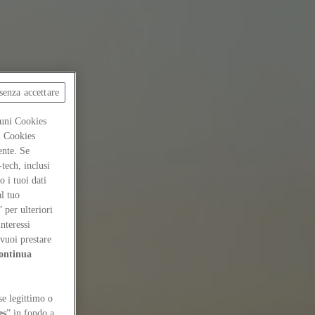
senza accettare
cuni Cookies
ti Cookies
ente. Se
-tech, inclusi
 i tuoi dati
al tuo
” per ulteriori
interessi
vuoi prestare
ontinua
se legittimo o
es
” in fondo a