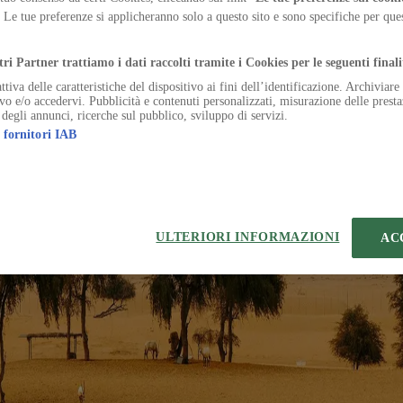
ai quartieri storici ai monumenti futuristici, ripercorrendo l'evoluzione 
. Le tue preferenze si applicheranno solo a questo sito e sono specifiche per qu
.
tri Partner trattiamo i dati raccolti tramite i Cookies per le seguenti finali
ttiva delle caratteristiche del dispositivo ai fini dell’identificazione. Archiviar
ivo e/o accedervi. Pubblicità e contenuti personalizzati, misurazione delle presta
 degli annunci, ricerche sul pubblico, sviluppo di servizi.
 fornitori IAB
eferenze sui Cookies
 | VIA ROBERTO BRACCO, 6, 20159, MILANO - ITALY
221 2110 154 - REA di Milano 116 978 6
ULTERIORI INFORMAZIONI
AC