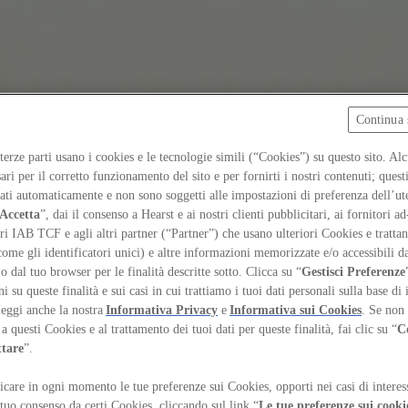
Continua 
 terze parti usano i cookies e le tecnologie simili (“Cookies”) su questo sito. Al
ari per il corretto funzionamento del sito e per fornirti i nostri contenuti; ques
iati automaticamente e non sono soggetti alle impostazioni di preferenza dell’ut
Accetta
”, dai il consenso a Hearst e ai nostri clienti pubblicitari, ai fornitori ad
ri IAB TCF e agli altri partner (“Partner”) che usano ulteriori Cookies e trattano
come gli identificatori unici) e altre informazioni memorizzate e/o accessibili d
 o dal tuo browser per le finalità descritte sotto. Clicca su “
Gestisci Preferenze
 su queste finalità e sui casi in cui trattiamo i tuoi dati personali sulla base di 
Leggi anche la nostra
Informativa Privacy
e
Informativa sui Cookies
. Se non 
a questi Cookies e al trattamento dei tuoi dati per queste finalità, fai clic su “
C
ttare
”.
care in ogni momento le tue preferenze sui Cookies, opporti nei casi di interes
 tuo consenso da certi Cookies, cliccando sul link “
Le tue preferenze sui cooki