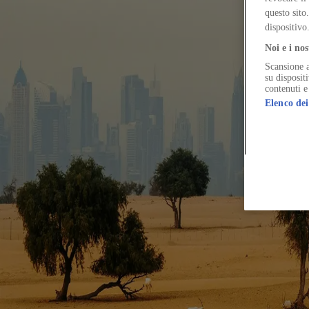
Un viaggio attraverso le molteplici identità della città degli Emirati: d
questo sito
dispositivo
Noi e i nos
Scansione a
The Global Architecture Platforfm
su disposit
contenuti e
Elenco dei
Terms of Use
Privacy notice
Accessibilità
Hearst.it
Abbonationline.it
Pr
Direttore Responsabile – Alessandro Valenti
©2025 HEARST MAGAZINES ITALIA SPA P. IVA 12212110154
Registro imprese di Milano e Cod. Fisc. 0759 2830 157 - Part.Iva 1