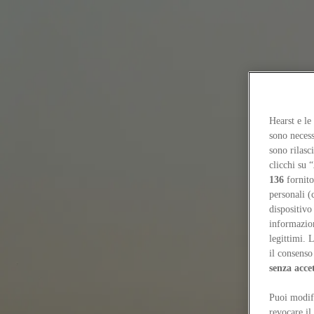
Focus on
Now
Contatti
Hearst e le
IT
sono necess
Log in
sono rilasc
clicchi su “
Home
136
fornito
Tags
personali (
dispositivo
#dubai
informazioni
legittimi. 
#dubai
il consenso 
senza acce
Itineraries
Puoi modifi
Dubai: oltre lo skyline
Ravail Khan
revocare il