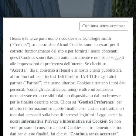
Continua senza accettare
Focus on
Now
Hearst e le terze parti usano i cookies e le tecnologie simili
(“Cookies”) su questo sito. Alcuni Cookies sono necessari per il
Contatti
corretto funzionamento del sito e per fornirti i nostri contenuti;
IT
questi Cookies sono rilasciati automaticamente e non sono soggetti
Log in
alle impostazioni di preferenza dell’utente. Se clicchi su
“
Accetta
”, dai il consenso a Hearst e ai nostri clienti pubblicitari,
ai fornitori ad-tech, inclusi
136
fornitori IAB TCF e agli altri
Home
partner (“Partner”) che usano ulteriori Cookies e trattano i tuoi dati
personali (come gli identificatori unici) e altre informazioni
Tags
memorizzate e/o accessibili dal tuo dispositivo o dal tuo browser
#dubaidesignweek2025
per le finalità descritte sotto. Clicca su “
Gestisci Preferenze
” per
ulteriori informazioni su queste finalità e sui casi in cui trattiamo i
#dubaidesignweek2025
tuoi dati personali sulla base di interessi legittimi. Leggi anche la
nostra
Informativa Privacy
e
Informativa sui Cookies
. Se non
vuoi prestare il consenso a questi Cookies e al trattamento dei tuoi
Reviews
dati per queste finalità, fai clic su “
Continua senza accettare
”.