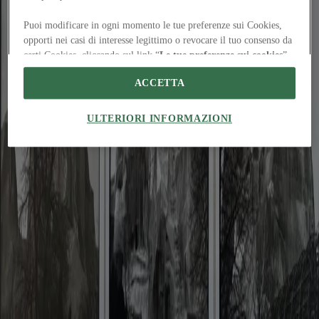
Uno zoo degli anni trenta come laboratorio del cemento
armato
Federico Perugini
Nel Grand Rocher di Parigi, Charles Letrosne trasforma una
Puoi modificare in ogni momento le tue preferenze sui Cookies,
montagna artificiale in un caso paradigmatico sul rapporto tra telaio
opporti nei casi di interesse legittimo o revocare il tuo consenso da
e forma
certi Cookies, cliccando sul link “
Le tue preferenze sui cookies
”
in fondo a questo sito. Le tue preferenze si applicheranno solo a
ACCETTA
questo sito e sono specifiche per questo browser e dispositivo.
Noi e i nostri Partner trattiamo i dati raccolti tramite i
ULTERIORI INFORMAZIONI
Cookies per le seguenti finalità:
The Global Architecture Platforfm
Scansione attiva delle caratteristiche del dispositivo ai fini
dell’identificazione. Archiviare informazioni su dispositivo e/o
accedervi. Pubblicità e contenuti personalizzati, misurazione delle
Terms of Use
Privacy notice
Accessibilità
Hearst.it
Abbonationline.it
prestazioni dei contenuti e degli annunci, ricerche sul pubblico,
sviluppo di servizi.
Preferenze sui Cookies
Elenco dei fornitori IAB
Direttore Responsabile – Alessandro Valenti
©2025 HEARST MAGAZINES ITALIA SPA P. IVA
12212110154 | VIA ROBERTO BRACCO, 6, 20159, MILANO -
ITALY
Registro imprese di Milano e Cod. Fisc. 0759 2830 157 - Part.Iva
1221 2110 154 - REA di Milano 116 978 6