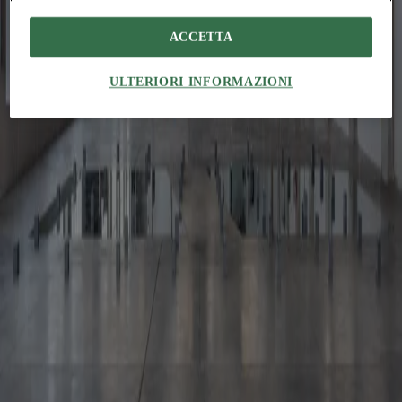
Ad ARCO Madrid, Manuel Bouzas e Salazar Sequero Medina
trasformano i resti degli incendi in un progetto sulla ricostruzione
post-disastro
ACCETTA
Projects
Atlas academia: comprendere i colori
Félix Zerdán
Un nuovo centro sportivo firmato da Sordo Madaleno lega
ULTERIORI INFORMAZIONI
l’infrastruttura calcistica all’identità messicana attraverso forma e
materia
Events
“Flujos comunes”: progettare per il futuro
Félix Zerdán
La Biennale Spagnola di architettura e urbanistica parte da
Ponferrada per esplorare i flussi che influenzano il progetto
contemporaneo
The Global Architecture Platforfm
Terms of Use
Privacy notice
Accessibilità
Hearst.it
Abbonationline.it
Preferenze sui Cookies
Direttore Responsabile – Alessandro Valenti