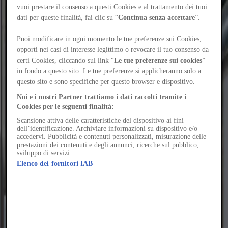
Santa María de Sijena: declino e giustizia poetica
Félix Zerdán
vuoi prestare il consenso a questi Cookies e al trattamento dei tuoi
In Aragona, Sergio Sebastián e Pemán y Franco trasformano un
dati per queste finalità, fai clic su “
Continua senza accettare
”.
monastero segnato dalla guerra in un museo che dialoga con la storia
senza imitarla
Reviews
Puoi modificare in ogni momento le tue preferenze sui Cookies,
Concéntrico: 12 anni di architettura a Logroño
Félix Zerdán
opporti nei casi di interesse legittimo o revocare il tuo consenso da
Con installazioni temporanee, il festival porta l'architettura nella vita
certi Cookies, cliccando sul link “
Le tue preferenze sui cookies
”
urbana quotidiana, tra spazio pubblico, folklore e scoperta collettiva
in fondo a questo sito. Le tue preferenze si applicheranno solo a
Events
questo sito e sono specifiche per questo browser e dispositivo.
UIA Barcellona 2026: l'estate dell'architettura
Félix Zerdán
Per il Congresso Mondiale degli Architetti UIA, Barcellona diventa
Noi e i nostri Partner trattiamo i dati raccolti tramite i
un forum cittadino sulla trasformazione urbana e il futuro della
Cookies per le seguenti finalità:
professione
Projects
Scansione attiva delle caratteristiche del dispositivo ai fini
3 Xemeneies: lo sport come pratica urbana condivisa
Félix Zerdán
dell’identificazione. Archiviare informazioni su dispositivo e/o
accedervi. Pubblicità e contenuti personalizzati, misurazione delle
A Barcellona, Leku Studio usa lo sport e le sue attrezzature per
prestazioni dei contenuti e degli annunci, ricerche sul pubblico,
trasformare un vuoto urbano in uno spazio flessibile per eventi e
sviluppo di servizi.
residenti
Elenco dei fornitori IAB
Projects
Infinito delicias: rendere entusiasmante la sostenibilità
Félix Zerdán
A Madrid, la Fondazione Carasso trasforma un ex complesso
industriale in uno spazio pubblico dedicato a giustizia alimentare,
arte e sostenibilità
Reviews
“350,000 ha”: il legno bruciato non è uno scarto
Félix Zerdán