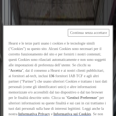
Focus on
Now
Continua senza accettare
Contatti
Hearst e le terze parti usano i cookies e le tecnologie simili
IT
(“Cookies”) su questo sito. Alcuni Cookies sono necessari per il
Log in
corretto funzionamento del sito e per fornirti i nostri contenuti;
questi Cookies sono rilasciati automaticamente e non sono soggetti
alle impostazioni di preferenza dell’utente. Se clicchi su
Home
“
Accetta
”, dai il consenso a Hearst e ai nostri clienti pubblicitari,
ai fornitori ad-tech, inclusi
136
fornitori IAB TCF e agli altri
Tags
partner (“Partner”) che usano ulteriori Cookies e trattano i tuoi dati
#felixzerdan
personali (come gli identificatori unici) e altre informazioni
memorizzate e/o accessibili dal tuo dispositivo o dal tuo browser
#felixzerdan
per le finalità descritte sotto. Clicca su “
Gestisci Preferenze
” per
ulteriori informazioni su queste finalità e sui casi in cui trattiamo i
tuoi dati personali sulla base di interessi legittimi. Leggi anche la
Projects
nostra
Informativa Privacy
e
Informativa sui Cookies
. Se non