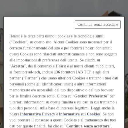
Continua senza accettare
Focus on
Now
Hearst e le terze parti usano i cookies e le tecnologie simili
(“Cookies”) su questo sito. Alcuni Cookies sono necessari per il
Contatti
corretto funzionamento del sito e per fornirti i nostri contenuti;
IT
questi Cookies sono rilasciati automaticamente e non sono soggetti
Log in
alle impostazioni di preferenza dell’utente. Se clicchi su
“
Accetta
”, dai il consenso a Hearst e ai nostri clienti pubblicitari,
ai fornitori ad-tech, inclusi
136
fornitori IAB TCF e agli altri
Home
partner (“Partner”) che usano ulteriori Cookies e trattano i tuoi dati
personali (come gli identificatori unici) e altre informazioni
Tags
memorizzate e/o accessibili dal tuo dispositivo o dal tuo browser
#flutedvolume
per le finalità descritte sotto. Clicca su “
Gestisci Preferenze
” per
ulteriori informazioni su queste finalità e sui casi in cui trattiamo i
#flutedvolume
tuoi dati personali sulla base di interessi legittimi. Leggi anche la
nostra
Informativa Privacy
e
Informativa sui Cookies
. Se non
vuoi prestare il consenso a questi Cookies e al trattamento dei tuoi
Elements
dati per queste finalità, fai clic su “
Continua senza accettare
”.