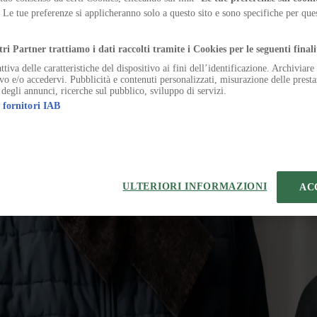
ata in un centro culturale dove il vuoto scavato diventa il progetto
. Le tue preferenze si applicheranno solo a questo sito e sono specifiche per qu
.
 segno di come l’architettura costruisce identità urbana in Cina
tri Partner trattiamo i dati raccolti tramite i Cookies per le seguenti finali
ttiva delle caratteristiche del dispositivo ai fini dell’identificazione. Archiviar
 organismo poroso, dove sale, corti e percorsi ampliano l’esperienza pu
ivo e/o accedervi. Pubblicità e contenuti personalizzati, misurazione delle presta
 degli annunci, ricerche sul pubblico, sviluppo di servizi.
 fornitori IAB
a, paesaggio e uso quotidiano, ridefinendo il ruolo del complesso sporti
u danno forma a una visione tattile e anti-industriale dell'architettura
ULTERIORI INFORMAZIONI
AC
eferenze sui Cookies
 | VIA ROBERTO BRACCO, 6, 20159, MILANO - ITALY