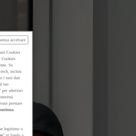
senza accettare
cuni Cookies
ti Cookies
ente. Se
-tech, inclusi
 i tuoi dati
al tuo
” per ulteriori
interessi
vuoi prestare
ontinua
se legittimo o
es
” in fondo a