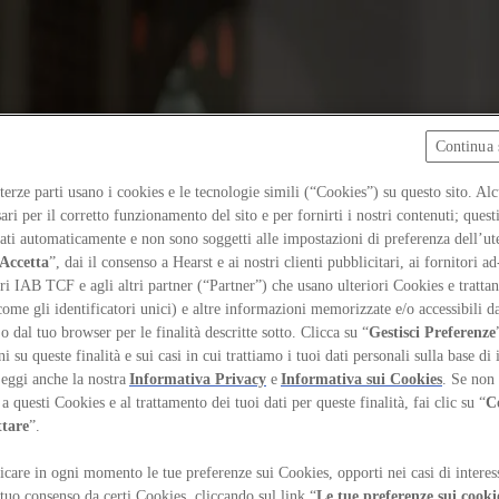
Continua 
 terze parti usano i cookies e le tecnologie simili (“Cookies”) su questo sito. Al
ari per il corretto funzionamento del sito e per fornirti i nostri contenuti; ques
iati automaticamente e non sono soggetti alle impostazioni di preferenza dell’ut
Accetta
”, dai il consenso a Hearst e ai nostri clienti pubblicitari, ai fornitori ad
ri IAB TCF e agli altri partner (“Partner”) che usano ulteriori Cookies e trattano
come gli identificatori unici) e altre informazioni memorizzate e/o accessibili d
 o dal tuo browser per le finalità descritte sotto. Clicca su “
Gestisci Preferenze
 su queste finalità e sui casi in cui trattiamo i tuoi dati personali sulla base di 
Leggi anche la nostra
Informativa Privacy
e
Informativa sui Cookies
. Se non 
a questi Cookies e al trattamento dei tuoi dati per queste finalità, fai clic su “
C
ttare
”.
care in ogni momento le tue preferenze sui Cookies, opporti nei casi di interes
 tuo consenso da certi Cookies, cliccando sul link “
Le tue preferenze sui cooki