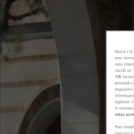
Focus on
Now
Contatti
Hearst e le
IT
sono necess
Log in
sono rilasc
clicchi su “
Home
136
fornito
Tags
personali (
dispositivo
#guanghuiding
informazioni
legittimi. 
#guanghuiding
il consenso 
senza acce
Projects
Puoi modifi
Huangyan Quarry: architettura per sottrazione
Guanghui Ding
revocare il