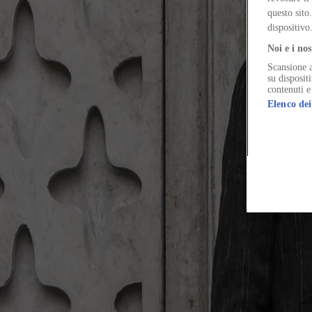
Il Global Head of R&D and Innovation di Holcim spiega come rendere s
questo sito
dispositivo
Noi e i nos
Scansione a
The Global Architecture Platforfm
su disposit
contenuti e
Elenco dei
Terms of Use
Privacy notice
Accessibilità
Hearst.it
Abbonationline.it
Pr
Direttore Responsabile – Alessandro Valenti
©2025 HEARST MAGAZINES ITALIA SPA P. IVA 12212110154
Registro imprese di Milano e Cod. Fisc. 0759 2830 157 - Part.Iva 1