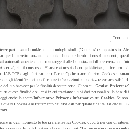
Continua 
 terze parti usano i cookies e le tecnologie simili (“Cookies”) su questo sito. Al
ari per il corretto funzionamento del sito e per fornirti i nostri contenuti; ques
iati automaticamente e non sono soggetti alle impostazioni di preferenza dell’ut
Accetta
”, dai il consenso a Hearst e ai nostri clienti pubblicitari, ai fornitori ad
ri IAB TCF e agli altri partner (“Partner”) che usano ulteriori Cookies e trattano
come gli identificatori unici) e altre informazioni memorizzate e/o accessibili d
 o dal tuo browser per le finalità descritte sotto. Clicca su “
Gestisci Preferenze
 su queste finalità e sui casi in cui trattiamo i tuoi dati personali sulla base di 
Leggi anche la nostra
Informativa Privacy
e
Informativa sui Cookies
. Se non 
a questi Cookies e al trattamento dei tuoi dati per queste finalità, fai clic su “
C
ttare
”.
care in ogni momento le tue preferenze sui Cookies, opporti nei casi di interes
 tuo consenso da certi Cookies, cliccando sul link “
Le tue preferenze sui cooki