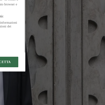
ive
esto browser e
tà:
e informazioni
zioni dei
CETTA