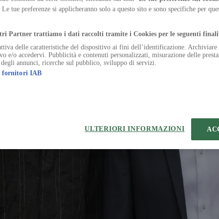
calabile la costruzione sostenibile con materiali e tecnologie innovat
. Le tue preferenze si applicheranno solo a questo sito e sono specifiche per qu
.
tri Partner trattiamo i dati raccolti tramite i Cookies per le seguenti finali
ttiva delle caratteristiche del dispositivo ai fini dell’identificazione. Archiviar
ivo e/o accedervi. Pubblicità e contenuti personalizzati, misurazione delle presta
 degli annunci, ricerche sul pubblico, sviluppo di servizi.
 fornitori IAB
eferenze sui Cookies
 | VIA ROBERTO BRACCO, 6, 20159, MILANO - ITALY
221 2110 154 - REA di Milano 116 978 6
ULTERIORI INFORMAZIONI
AC