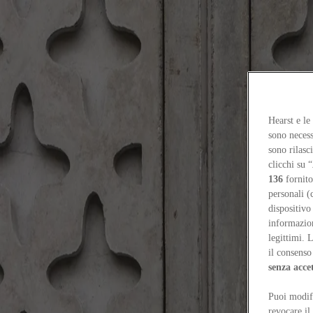
Focus on
Now
Contatti
Hearst e le
IT
sono necess
Log in
sono rilasc
clicchi su “
Home
136
fornito
Tags
personali (
dispositivo
#holcim
informazioni
legittimi. 
#holcim
il consenso 
senza acce
People
Puoi modifi
Edelio Bermejo: “costruire meglio con meno”
Ravail Khan
revocare il