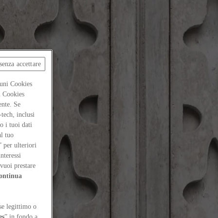
senza accettare
cuni Cookies
ti Cookies
ente. Se
-tech, inclusi
 i tuoi dati
al tuo
” per ulteriori
interessi
vuoi prestare
ontinua
se legittimo o
es
” in fondo a