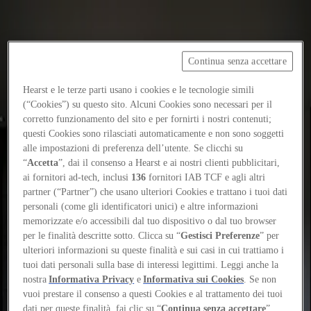
Continua senza accettare
Focus on
Now
Hearst e le terze parti usano i cookies e le tecnologie simili
Contatti
(“Cookies”) su questo sito. Alcuni Cookies sono necessari per il
corretto funzionamento del sito e per fornirti i nostri contenuti;
IT
questi Cookies sono rilasciati automaticamente e non sono soggetti
Log in
alle impostazioni di preferenza dell’utente. Se clicchi su
“
Accetta
”, dai il consenso a Hearst e ai nostri clienti pubblicitari,
ai fornitori ad-tech, inclusi
136
fornitori IAB TCF e agli altri
Home
partner (“Partner”) che usano ulteriori Cookies e trattano i tuoi dati
Tags
personali (come gli identificatori unici) e altre informazioni
memorizzate e/o accessibili dal tuo dispositivo o dal tuo browser
#japan
per le finalità descritte sotto. Clicca su “
Gestisci Preferenze
” per
ulteriori informazioni su queste finalità e sui casi in cui trattiamo i
#japan
tuoi dati personali sulla base di interessi legittimi. Leggi anche la
nostra
Informativa Privacy
e
Informativa sui Cookies
. Se non
vuoi prestare il consenso a questi Cookies e al trattamento dei tuoi
Essays
dati per queste finalità, fai clic su “
Continua senza accettare
”.