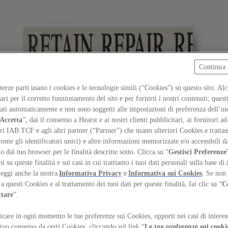
Continua 
 terze parti usano i cookies e le tecnologie simili (“Cookies”) su questo sito. Al
ari per il corretto funzionamento del sito e per fornirti i nostri contenuti; ques
iati automaticamente e non sono soggetti alle impostazioni di preferenza dell’ut
Accetta
”, dai il consenso a Hearst e ai nostri clienti pubblicitari, ai fornitori ad
ri IAB TCF e agli altri partner (“Partner”) che usano ulteriori Cookies e trattano
come gli identificatori unici) e altre informazioni memorizzate e/o accessibili d
 o dal tuo browser per le finalità descritte sotto. Clicca su “
Gestisci Preferenze
 su queste finalità e sui casi in cui trattiamo i tuoi dati personali sulla base di 
Leggi anche la nostra
Informativa Privacy
e
Informativa sui Cookies
. Se non 
a questi Cookies e al trattamento dei tuoi dati per queste finalità, fai clic su “
C
ttare
”.
care in ogni momento le tue preferenze sui Cookies, opporti nei casi di interes
son
 tuo consenso da certi Cookies, cliccando sul link “
Le tue preferenze sui cooki