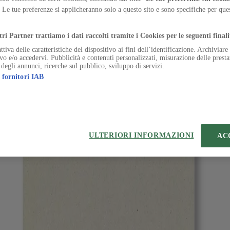
retrofit degli uffici vuoti ma demolisce intere comunità di edilizia p
. Le tue preferenze si applicheranno solo a questo sito e sono specifiche per qu
.
ilizio pubblico a Melbourne, costruendo un'alternativa concreta alla de
tri Partner trattiamo i dati raccolti tramite i Cookies per le seguenti finali
ttiva delle caratteristiche del dispositivo ai fini dell’identificazione. Archiviar
ivo e/o accedervi. Pubblicità e contenuti personalizzati, misurazione delle presta
 degli annunci, ricerche sul pubblico, sviluppo di servizi.
 fornitori IAB
eferenze sui Cookies
ULTERIORI INFORMAZIONI
AC
 | VIA ROBERTO BRACCO, 6, 20159, MILANO - ITALY
221 2110 154 - REA di Milano 116 978 6