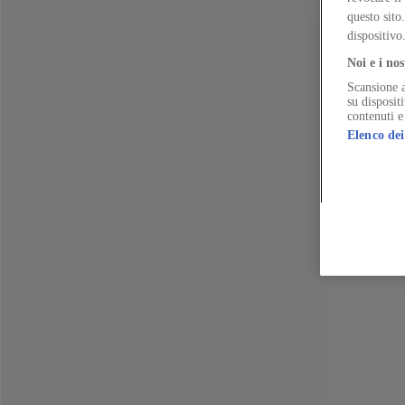
A Melbourne, OFFICE mette in discussione un modello che promuove il 
Reviews
questo sito
“RETAIN, REPAIR, REINVEST: Ascot Vale Estate”
Daniele Rossi
dispositivo
Lo studio OFFICE documenta la fattibilità del riuso del patrimonio ed
Noi e i nos
Scansione a
su disposit
contenuti e
Elenco dei
The Global Architecture Platforfm
Terms of Use
Privacy notice
Accessibilità
Hearst.it
Abbonationline.it
Pr
Direttore Responsabile – Alessandro Valenti
©2025 HEARST MAGAZINES ITALIA SPA P. IVA 12212110154
Registro imprese di Milano e Cod. Fisc. 0759 2830 157 - Part.Iva 1