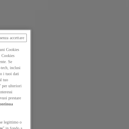
senza accettare
cuni Cookies
ti Cookies
ente. Se
-tech, inclusi
 i tuoi dati
al tuo
” per ulteriori
interessi
vuoi prestare
ontinua
se legittimo o
es
” in fondo a