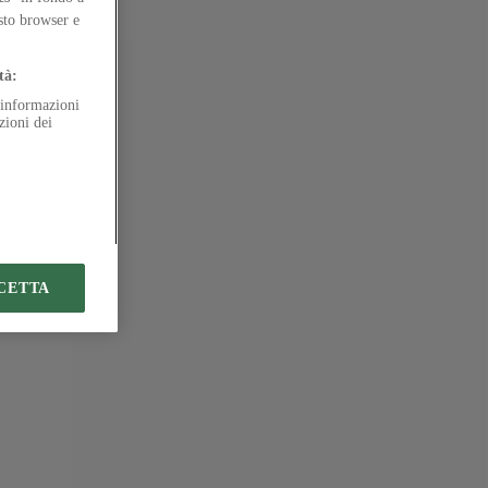
ubblica
esto browser e
molizione
tà:
e informazioni
zioni dei
CETTA