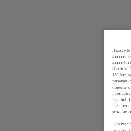
Focus on
Now
Contatti
Hearst e le
IT
sono necess
Log in
sono rilasc
clicchi su “
Home
136
fornito
Tags
personali (
dispositivo
#melbourne
informazioni
legittimi. 
#melbourne
il consenso 
senza acce
Essays
Puoi modifi
Riuso, ma per chi? Le politiche del retrofit a Melbourne
Simon Robin
revocare il