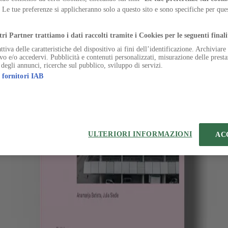
ro, tra conservazione, trasformazioni culturali e vincoli economici
. Le tue preferenze si applicheranno solo a questo sito e sono specifiche per qu
.
tri Partner trattiamo i dati raccolti tramite i Cookies per le seguenti finali
ttiva delle caratteristiche del dispositivo ai fini dell’identificazione. Archiviar
ivo e/o accedervi. Pubblicità e contenuti personalizzati, misurazione delle presta
 degli annunci, ricerche sul pubblico, sviluppo di servizi.
 fornitori IAB
eferenze sui Cookies
 | VIA ROBERTO BRACCO, 6, 20159, MILANO - ITALY
221 2110 154 - REA di Milano 116 978 6
ULTERIORI INFORMAZIONI
AC