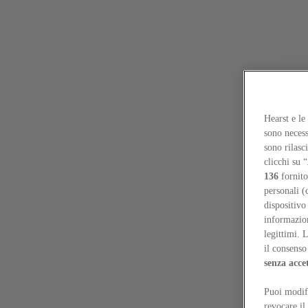
Focus on
Now
Contatti
Hearst e le
IT
sono necess
Log in
sono rilasc
clicchi su “
Home
136
fornito
Tags
personali (
dispositivo
#modernarchitecture
informazioni
legittimi. 
#modernarchitecture
il consenso 
senza acce
Reviews
Puoi modifi
“Rethinking obsolete typologies”: il Moderno, oggi
Oscar Peña
revocare il