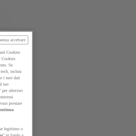
senza accettare
cuni Cookies
ti Cookies
ente. Se
-tech, inclusi
 i tuoi dati
al tuo
” per ulteriori
interessi
vuoi prestare
ontinua
se legittimo o
es
” in fondo a