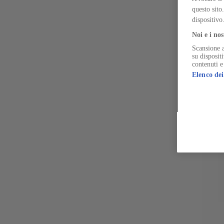
Nove tipologie edilizie del Novecento e la sfida di immaginarne il futu
questo sito
dispositivo
Noi e i nos
Scansione a
The Global Architecture Platforfm
su disposit
contenuti e
Elenco dei
Terms of Use
Privacy notice
Accessibilità
Hearst.it
Abbonationline.it
Pr
Direttore Responsabile – Alessandro Valenti
©2025 HEARST MAGAZINES ITALIA SPA P. IVA 12212110154
Registro imprese di Milano e Cod. Fisc. 0759 2830 157 - Part.Iva 1