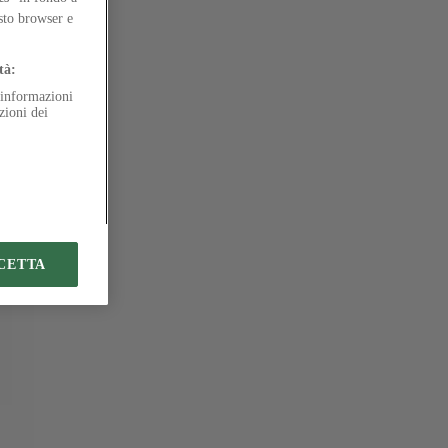
esto browser e
tà:
e informazioni
zioni dei
CETTA