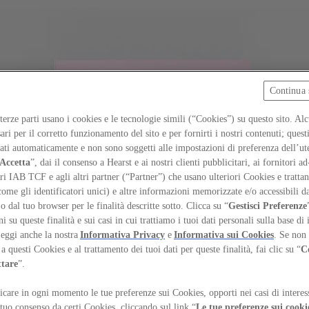
Continua 
 terze parti usano i cookies e le tecnologie simili (“Cookies”) su questo sito. Al
ari per il corretto funzionamento del sito e per fornirti i nostri contenuti; ques
iati automaticamente e non sono soggetti alle impostazioni di preferenza dell’ut
Accetta
”, dai il consenso a Hearst e ai nostri clienti pubblicitari, ai fornitori ad
ri IAB TCF e agli altri partner (“Partner”) che usano ulteriori Cookies e trattano
come gli identificatori unici) e altre informazioni memorizzate e/o accessibili d
 o dal tuo browser per le finalità descritte sotto. Clicca su “
Gestisci Preferenze
 su queste finalità e sui casi in cui trattiamo i tuoi dati personali sulla base di 
Leggi anche la nostra
Informativa Privacy
e
Informativa sui Cookies
. Se non 
a questi Cookies e al trattamento dei tuoi dati per queste finalità, fai clic su “
C
ttare
”.
care in ogni momento le tue preferenze sui Cookies, opporti nei casi di interes
 tuo consenso da certi Cookies, cliccando sul link “
Le tue preferenze sui cooki