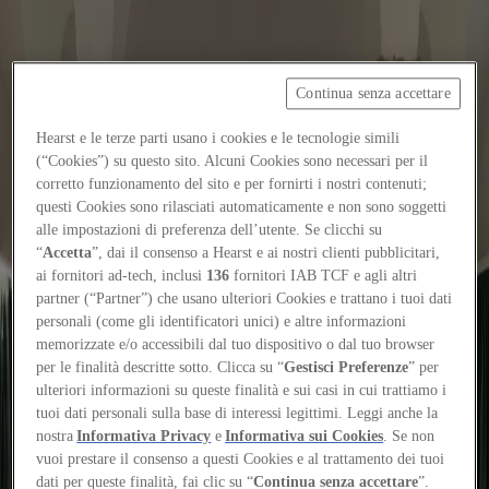
Continua senza accettare
Focus on
Now
Hearst e le terze parti usano i cookies e le tecnologie simili
(“Cookies”) su questo sito. Alcuni Cookies sono necessari per il
Contatti
corretto funzionamento del sito e per fornirti i nostri contenuti;
IT
questi Cookies sono rilasciati automaticamente e non sono soggetti
Log in
alle impostazioni di preferenza dell’utente. Se clicchi su
“
Accetta
”, dai il consenso a Hearst e ai nostri clienti pubblicitari,
ai fornitori ad-tech, inclusi
136
fornitori IAB TCF e agli altri
Home
partner (“Partner”) che usano ulteriori Cookies e trattano i tuoi dati
personali (come gli identificatori unici) e altre informazioni
Tags
memorizzate e/o accessibili dal tuo dispositivo o dal tuo browser
#pan
per le finalità descritte sotto. Clicca su “
Gestisci Preferenze
” per
ulteriori informazioni su queste finalità e sui casi in cui trattiamo i
#pan
tuoi dati personali sulla base di interessi legittimi. Leggi anche la
nostra
Informativa Privacy
e
Informativa sui Cookies
. Se non
vuoi prestare il consenso a questi Cookies e al trattamento dei tuoi
Projects
dati per queste finalità, fai clic su “
Continua senza accettare
”.