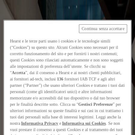
Continua senza accettare
Focus on
Now
Hearst e le terze parti usano i cookies e le tecnologie simili
Contatti
(“Cookies”) su questo sito. Alcuni Cookies sono necessari per il
corretto funzionamento del sito e per fornirti i nostri contenuti;
IT
questi Cookies sono rilasciati automaticamente e non sono soggetti
Log in
alle impostazioni di preferenza dell’utente. Se clicchi su
“
Accetta
”, dai il consenso a Hearst e ai nostri clienti pubblicitari,
Home
ai fornitori ad-tech, inclusi
136
fornitori IAB TCF e agli altri
partner (“Partner”) che usano ulteriori Cookies e trattano i tuoi dati
Tags
personali (come gli identificatori unici) e altre informazioni
memorizzate e/o accessibili dal tuo dispositivo o dal tuo browser
#rome
per le finalità descritte sotto. Clicca su “
Gestisci Preferenze
” per
ulteriori informazioni su queste finalità e sui casi in cui trattiamo i
#rome
tuoi dati personali sulla base di interessi legittimi. Leggi anche la
nostra
Informativa Privacy
e
Informativa sui Cookies
. Se non
Reviews
vuoi prestare il consenso a questi Cookies e al trattamento dei tuoi