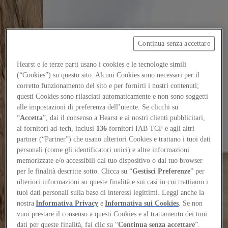
Continua senza accettare
Focus on
Now
Hearst e le terze parti usano i cookies e le tecnologie simili
(“Cookies”) su questo sito. Alcuni Cookies sono necessari per il
Contatti
corretto funzionamento del sito e per fornirti i nostri contenuti;
IT
questi Cookies sono rilasciati automaticamente e non sono soggetti
Log in
alle impostazioni di preferenza dell’utente. Se clicchi su
“
Accetta
”, dai il consenso a Hearst e ai nostri clienti pubblicitari,
ai fornitori ad-tech, inclusi
136
fornitori IAB TCF e agli altri
Home
partner (“Partner”) che usano ulteriori Cookies e trattano i tuoi dati
personali (come gli identificatori unici) e altre informazioni
Tags
memorizzate e/o accessibili dal tuo dispositivo o dal tuo browser
#sergiosebastian
per le finalità descritte sotto. Clicca su “
Gestisci Preferenze
” per
ulteriori informazioni su queste finalità e sui casi in cui trattiamo i
#sergiosebastian
tuoi dati personali sulla base di interessi legittimi. Leggi anche la
nostra
Informativa Privacy
e
Informativa sui Cookies
. Se non
vuoi prestare il consenso a questi Cookies e al trattamento dei tuoi
Projects
dati per queste finalità, fai clic su “
Continua senza accettare
”.