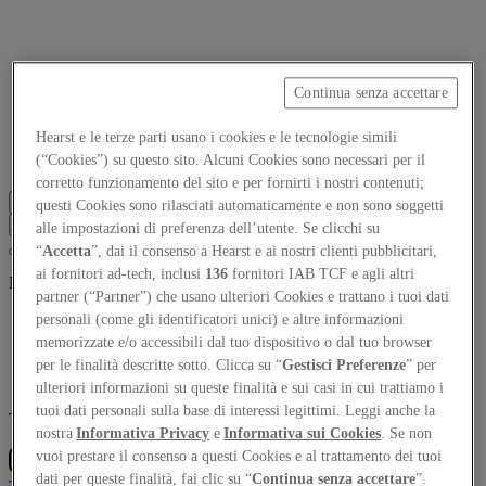
Continua senza accettare
Focus on
Now
Hearst e le terze parti usano i cookies e le tecnologie simili
(“Cookies”) su questo sito. Alcuni Cookies sono necessari per il
Contatti
corretto funzionamento del sito e per fornirti i nostri contenuti;
IT
questi Cookies sono rilasciati automaticamente e non sono soggetti
Log in
alle impostazioni di preferenza dell’utente. Se clicchi su
“
Accetta
”, dai il consenso a Hearst e ai nostri clienti pubblicitari,
ai fornitori ad-tech, inclusi
136
fornitori IAB TCF e agli altri
Nothing found
partner (“Partner”) che usano ulteriori Cookies e trattano i tuoi dati
personali (come gli identificatori unici) e altre informazioni
memorizzate e/o accessibili dal tuo dispositivo o dal tuo browser
per le finalità descritte sotto. Clicca su “
Gestisci Preferenze
” per
ulteriori informazioni su queste finalità e sui casi in cui trattiamo i
tuoi dati personali sulla base di interessi legittimi. Leggi anche la
The Global Architecture Platforfm
nostra
Informativa Privacy
e
Informativa sui Cookies
. Se non
vuoi prestare il consenso a questi Cookies e al trattamento dei tuoi
dati per queste finalità, fai clic su “
Continua senza accettare
”.