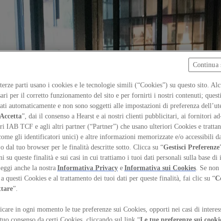
Continua 
 terze parti usano i cookies e le tecnologie simili (“Cookies”) su questo sito. Al
ari per il corretto funzionamento del sito e per fornirti i nostri contenuti; ques
iati automaticamente e non sono soggetti alle impostazioni di preferenza dell’ut
Accetta
”, dai il consenso a Hearst e ai nostri clienti pubblicitari, ai fornitori ad
ri IAB TCF e agli altri partner (“Partner”) che usano ulteriori Cookies e trattano
come gli identificatori unici) e altre informazioni memorizzate e/o accessibili d
 o dal tuo browser per le finalità descritte sotto. Clicca su “
Gestisci Preferenze
 su queste finalità e sui casi in cui trattiamo i tuoi dati personali sulla base di 
Leggi anche la nostra
Informativa Privacy
e
Informativa sui Cookies
. Se non 
a questi Cookies e al trattamento dei tuoi dati per queste finalità, fai clic su “
C
ttare
”.
care in ogni momento le tue preferenze sui Cookies, opporti nei casi di interes
 tuo consenso da certi Cookies, cliccando sul link “
Le tue preferenze sui cooki