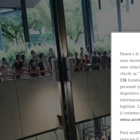
Focus on
Now
Contatti
Hearst e le
IT
sono necess
Log in
sono rilasc
clicchi su “
Home
136
fornito
Tags
personali (
dispositivo
#triennalemilano
informazioni
legittimi. 
#triennalemilano
il consenso 
senza acce
Reviews
Puoi modifi
La fiera delle diseguaglianze
Marco Biraghi
revocare il