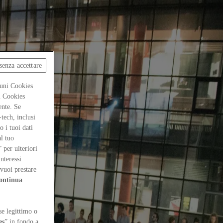
senza accettare
cuni Cookies
ti Cookies
ente. Se
-tech, inclusi
 i tuoi dati
al tuo
” per ulteriori
interessi
vuoi prestare
ontinua
se legittimo o
es
” in fondo a