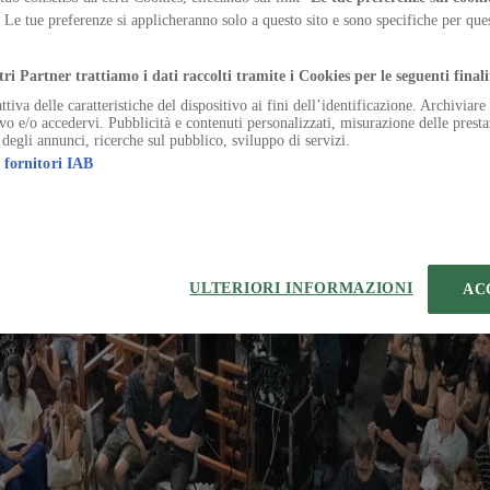
gine della Milano Arch Week 2025, letta dallo storico dell’architettura 
. Le tue preferenze si applicheranno solo a questo sito e sono specifiche per qu
.
: un laboratorio che mette assieme progettisti ed esperti da tutto il mon
tri Partner trattiamo i dati raccolti tramite i Cookies per le seguenti finali
ttiva delle caratteristiche del dispositivo ai fini dell’identificazione. Archiviar
ivo e/o accedervi. Pubblicità e contenuti personalizzati, misurazione delle presta
 degli annunci, ricerche sul pubblico, sviluppo di servizi.
 fornitori IAB
eferenze sui Cookies
ULTERIORI INFORMAZIONI
AC
 | VIA ROBERTO BRACCO, 6, 20159, MILANO - ITALY
221 2110 154 - REA di Milano 116 978 6