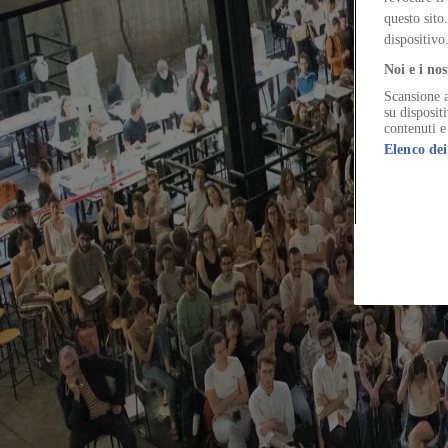
La 24a Esposizione Internazionale di Triennale Milano, ambito di inda
Events
questo sito
Un evento fatto di idee
Nina Bassoli and Matteo Ruta
dispositivo
I curatori di Milano Arch Week raccontano la genesi dell’edizione 2025
Noi e i nos
Scansione a
su disposit
contenuti e
Elenco dei
The Global Architecture Platforfm
Terms of Use
Privacy notice
Accessibilità
Hearst.it
Abbonationline.it
Pr
Direttore Responsabile – Alessandro Valenti
©2025 HEARST MAGAZINES ITALIA SPA P. IVA 12212110154
Registro imprese di Milano e Cod. Fisc. 0759 2830 157 - Part.Iva 1