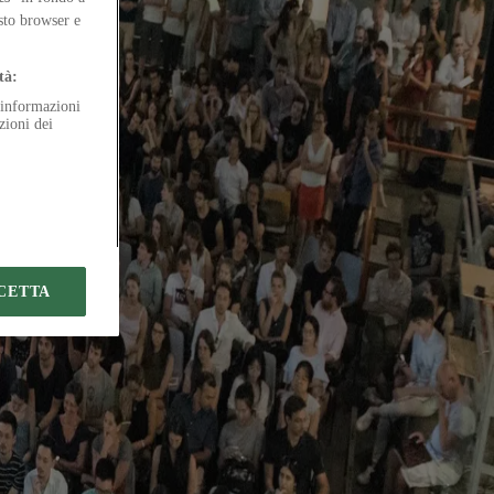
e docente del Politecnico di Milano
esto browser e
do per individuare nuovi pradigmi per l’architettura
tà:
e informazioni
zioni dei
CETTA