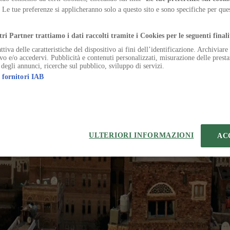
. Un gesto politico che parla anche al presente del patrimonio in perico
. Le tue preferenze si applicheranno solo a questo sito e sono specifiche per qu
.
tri Partner trattiamo i dati raccolti tramite i Cookies per le seguenti finali
ttiva delle caratteristiche del dispositivo ai fini dell’identificazione. Archiviar
ivo e/o accedervi. Pubblicità e contenuti personalizzati, misurazione delle presta
 degli annunci, ricerche sul pubblico, sviluppo di servizi.
 fornitori IAB
eferenze sui Cookies
 | VIA ROBERTO BRACCO, 6, 20159, MILANO - ITALY
221 2110 154 - REA di Milano 116 978 6
ULTERIORI INFORMAZIONI
AC