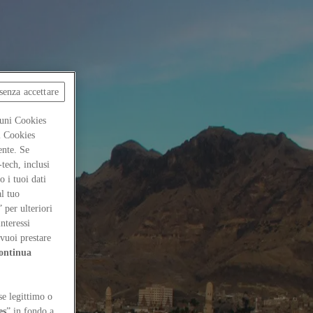
senza accettare
cuni Cookies
ti Cookies
ente. Se
-tech, inclusi
 i tuoi dati
al tuo
” per ulteriori
interessi
vuoi prestare
ontinua
se legittimo o
es
” in fondo a