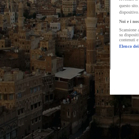
Nel 1971 Pier Paolo Pasolini filma Sana’a e ne denuncia la distruzione
questo sito
dispositivo
Noi e i nos
Scansione a
The Global Architecture Platforfm
su disposit
contenuti e
Elenco dei
Terms of Use
Privacy notice
Accessibilità
Hearst.it
Abbonationline.it
Pr
Direttore Responsabile – Alessandro Valenti
©2025 HEARST MAGAZINES ITALIA SPA P. IVA 12212110154
Registro imprese di Milano e Cod. Fisc. 0759 2830 157 - Part.Iva 1