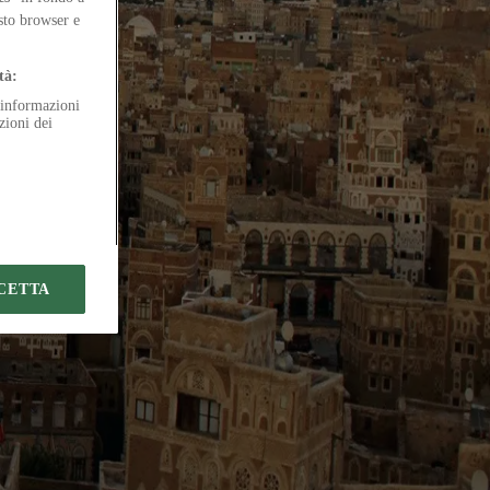
lo
esto browser e
tà:
e informazioni
zioni dei
CETTA