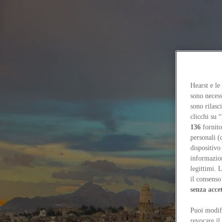
Focus on
Now
Contatti
Hearst e le
IT
sono necess
Log in
sono rilasc
clicchi su “
Home
136
fornito
Tags
personali (
dispositivo
#yemen
informazioni
legittimi. 
#yemen
il consenso 
senza acce
Reviews
Puoi modifi
“Le mura di Sana’a”: un film per difendere la città
Giovanni Santarelli
revocare il