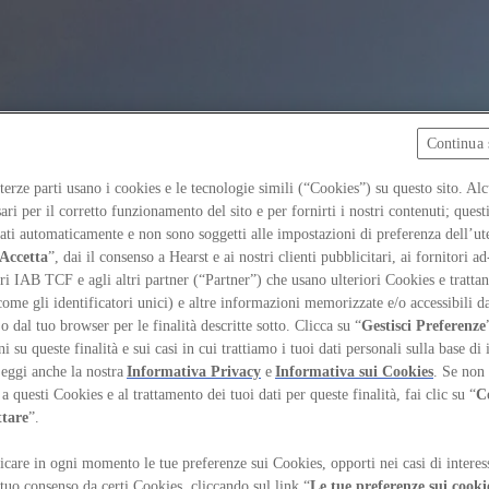
Continua 
 terze parti usano i cookies e le tecnologie simili (“Cookies”) su questo sito. Al
ari per il corretto funzionamento del sito e per fornirti i nostri contenuti; ques
iati automaticamente e non sono soggetti alle impostazioni di preferenza dell’ut
Accetta
”, dai il consenso a Hearst e ai nostri clienti pubblicitari, ai fornitori ad
ri IAB TCF e agli altri partner (“Partner”) che usano ulteriori Cookies e trattano
come gli identificatori unici) e altre informazioni memorizzate e/o accessibili d
 o dal tuo browser per le finalità descritte sotto. Clicca su “
Gestisci Preferenze
 su queste finalità e sui casi in cui trattiamo i tuoi dati personali sulla base di 
Leggi anche la nostra
Informativa Privacy
e
Informativa sui Cookies
. Se non 
a questi Cookies e al trattamento dei tuoi dati per queste finalità, fai clic su “
C
ttare
”.
care in ogni momento le tue preferenze sui Cookies, opporti nei casi di interes
 tuo consenso da certi Cookies, cliccando sul link “
Le tue preferenze sui cooki