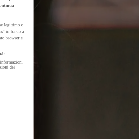
to editoriale di OASE Journal for Architecture.
ontinua
se legittimo o
es
” in fondo a
esto browser e
tà:
e informazioni
zioni dei