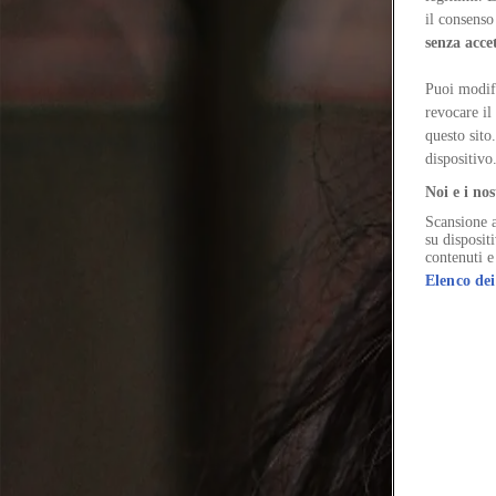
Hasselt University e docente invitata all’Università di Gand. Collabor
www.aslicicek.eu
il consenso 
senza acce
Puoi modifi
revocare il
questo sito
dispositivo
Noi e i nos
Scansione a
su disposit
contenuti e
Elenco dei