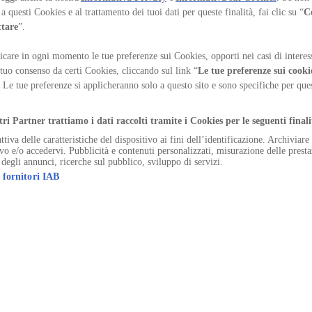
a regolarmente con riviste di architettura e arte ed è membro del comita
a questi Cookies e al trattamento dei tuoi dati per queste finalità, fai clic su “
C
ttare
”.
care in ogni momento le tue preferenze sui Cookies, opporti nei casi di interes
 tuo consenso da certi Cookies, cliccando sul link “
Le tue preferenze sui cooki
. Le tue preferenze si applicheranno solo a questo sito e sono specifiche per qu
.
tri Partner trattiamo i dati raccolti tramite i Cookies per le seguenti finali
ttiva delle caratteristiche del dispositivo ai fini dell’identificazione. Archiviar
ivo e/o accedervi. Pubblicità e contenuti personalizzati, misurazione delle presta
 degli annunci, ricerche sul pubblico, sviluppo di servizi.
 fornitori IAB