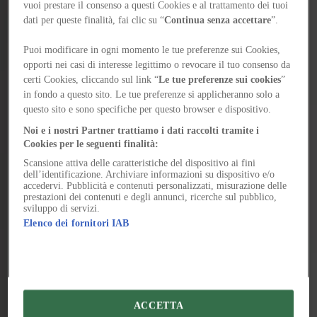
Nato a Barcellona nel 1976, Ivan Blasi è architetto e curatore. Si è
vuoi prestare il consenso a questi Cookies e al trattamento dei tuoi
laureato presso l’Escola Superior d’Arquitectura de Barcelona
dati per queste finalità, fai clic su “
Continua senza accettare
”.
(ETSAB) nel 2002 e l’anno successivo ha co-fondato lo studio
100to Arquitectura. Dal 2014 è responsabile dei programmi e dei
Puoi modificare in ogni momento le tue preferenze sui Cookies,
premi della Fundació Mies van der Rohe, con particolare riferimento
agli EUmies Awards. Insegna al Barcelona Architecture Center e al
opporti nei casi di interesse legittimo o revocare il tuo consenso da
campus di La Salle a Barcellona, ed è regolarmente invitato a
certi Cookies, cliccando sul link “
Le tue preferenze sui cookies
”
intervenire in conferenze e dibattiti internazionali.
in fondo a questo sito. Le tue preferenze si applicheranno solo a
questo sito e sono specifiche per questo browser e dispositivo.
Noi e i nostri Partner trattiamo i dati raccolti tramite i
Cookies per le seguenti finalità:
Scansione attiva delle caratteristiche del dispositivo ai fini
dell’identificazione. Archiviare informazioni su dispositivo e/o
accedervi. Pubblicità e contenuti personalizzati, misurazione delle
prestazioni dei contenuti e degli annunci, ricerche sul pubblico,
sviluppo di servizi.
Elenco dei fornitori IAB
ACCETTA