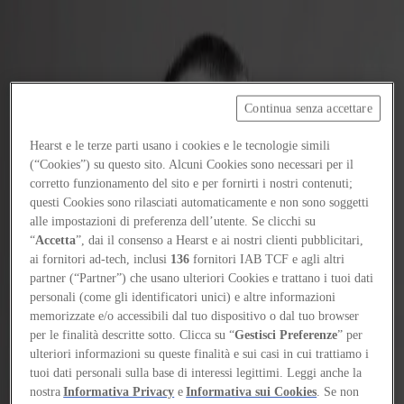
Focus on
Now
Continua senza accettare
Contatti
Hearst e le terze parti usano i cookies e le tecnologie simili
(“Cookies”) su questo sito. Alcuni Cookies sono necessari per il
IT
corretto funzionamento del sito e per fornirti i nostri contenuti;
Log in
questi Cookies sono rilasciati automaticamente e non sono soggetti
alle impostazioni di preferenza dell’utente. Se clicchi su
Home
“
Accetta
”, dai il consenso a Hearst e ai nostri clienti pubblicitari,
ai fornitori ad-tech, inclusi
136
fornitori IAB TCF e agli altri
Who's who
partner (“Partner”) che usano ulteriori Cookies e trattano i tuoi dati
personali (come gli identificatori unici) e altre informazioni
Ivan Blasi i Mezquita
memorizzate e/o accessibili dal tuo dispositivo o dal tuo browser
Ivan Blasi i Mezquita
per le finalità descritte sotto. Clicca su “
Gestisci Preferenze
” per
ulteriori informazioni su queste finalità e sui casi in cui trattiamo i
tuoi dati personali sulla base di interessi legittimi. Leggi anche la
Architetto e curatore
nostra
Informativa Privacy
e
Informativa sui Cookies
. Se non