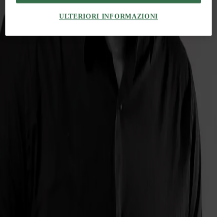
ULTERIORI INFORMAZIONI
Tutti gli articoli
The Global Architecture Platforfm
Terms of Use
Privacy notice
Accessibilità
Hearst.it
Abbonationline.it
Preferenze sui Cookies
Direttore Responsabile – Alessandro Valenti
©2025 HEARST MAGAZINES ITALIA SPA P. IVA
12212110154 | VIA ROBERTO BRACCO, 6, 20159, MILANO -
ITALY
Registro imprese di Milano e Cod. Fisc. 0759 2830 157 - Part.Iva