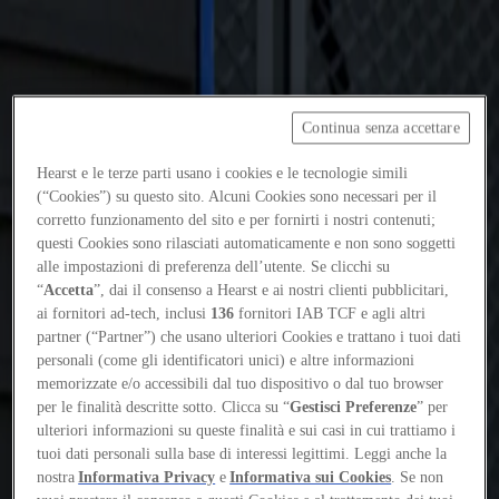
Focus on
Now
Continua senza accettare
Contatti
Hearst e le terze parti usano i cookies e le tecnologie simili
(“Cookies”) su questo sito. Alcuni Cookies sono necessari per il
IT
corretto funzionamento del sito e per fornirti i nostri contenuti;
Log in
questi Cookies sono rilasciati automaticamente e non sono soggetti
alle impostazioni di preferenza dell’utente. Se clicchi su
Home
“
Accetta
”, dai il consenso a Hearst e ai nostri clienti pubblicitari,
ai fornitori ad-tech, inclusi
136
fornitori IAB TCF e agli altri
Who's who
partner (“Partner”) che usano ulteriori Cookies e trattano i tuoi dati
personali (come gli identificatori unici) e altre informazioni
Timur Zolotoev
memorizzate e/o accessibili dal tuo dispositivo o dal tuo browser
per le finalità descritte sotto. Clicca su “
Gestisci Preferenze
” per
Timur Zolotoev
ulteriori informazioni su queste finalità e sui casi in cui trattiamo i
tuoi dati personali sulla base di interessi legittimi. Leggi anche la
nostra
Informativa Privacy
e
Informativa sui Cookies
. Se non
Curatore