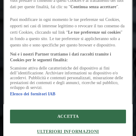
Timur Zolotoev è curatore ed editor con base a Berlino, attivo
vuoi prestare il consenso a questi Cookies e al trattamento dei tuoi
all’intersezione tra arte e architettura. È stato editor della rivista dello
dati per queste finalità, fai clic su “
Continua senza accettare
”.
Strelka Institute e ha collaborato con istituzioni come HKW, Garage
Museum, Contemporary Istanbul e Lkham Gallery. Fa parte del
Puoi modificare in ogni momento le tue preferenze sui Cookies,
team curatoriale della prossima Bukhara Biennial.
opporti nei casi di interesse legittimo o revocare il tuo consenso da
certi Cookies, cliccando sul link “
Le tue preferenze sui cookies
”
in fondo a questo sito. Le tue preferenze si applicheranno solo a
questo sito e sono specifiche per questo browser e dispositivo.
Noi e i nostri Partner trattiamo i dati raccolti tramite i
Cookies per le seguenti finalità:
Scansione attiva delle caratteristiche del dispositivo ai fini
dell’identificazione. Archiviare informazioni su dispositivo e/o
accedervi. Pubblicità e contenuti personalizzati, misurazione delle
prestazioni dei contenuti e degli annunci, ricerche sul pubblico,
sviluppo di servizi.
Elenco dei fornitori IAB
ACCETTA
ULTERIORI INFORMAZIONI