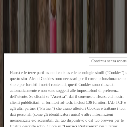
Focus on
Now
Contacts
EN
Log in
Continua senza accett
Hearst e le terze parti usano i cookies e le tecnologie simili (“Cookies”) 
Home
questo sito. Alcuni Cookies sono necessari per il corretto funzionamento 
Now
sito e per fornirti i nostri contenuti; questi Cookies sono rilasciati
automaticamente e non sono soggetti alle impostazioni di preferenza
“Riviera Moderna”: a workshop on the Ligurian coast
dell’utente. Se clicchi su “
Accetta
”, dai il consenso a Hearst e ai nostri
clienti pubblicitari, ai fornitori ad-tech, inclusi
136
fornitori IAB TCF e
Events
agli altri partner (“Partner”) che usano ulteriori Cookies e trattano i tuoi
3
/
6
/
2026
dati personali (come gli identificatori unici) e altre informazioni
“Riviera Moderna”: a workshop on the
memorizzate e/o accessibili dal tuo dispositivo o dal tuo browser per le
finalità descritte sotto. Clicca su “
Gestisci Preferenze
” per ulteriori