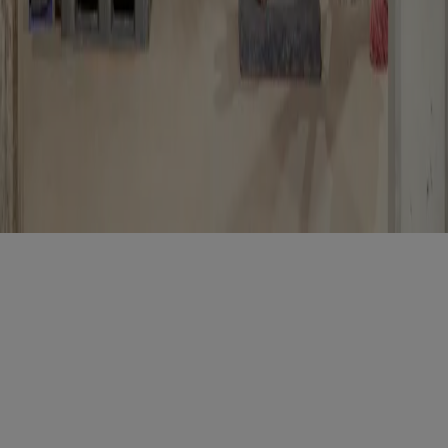
Terms of Use
Privacy
notice
Accessibility
Hearst.it
Abbonationline.it
Sitemap
Preferenze sui Cookies
Direttore Responsabile – Alessandro Valenti
©2025 HEARST MAGAZINES ITALIA SPA P. IVA
12212110154 | VIA ROBERTO BRACCO, 6, 20159, MILANO -
ITALY
Registro imprese di Milano e Cod. Fisc. 0759 2830 157 - Part.Iva
1221 2110 154 - REA di Milano 116 978 6