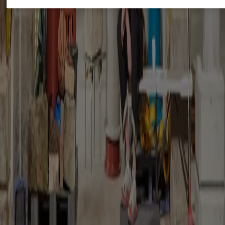
You might also be interested in...
People
An Fonteyne: “heritage should create friction”
Tim Abrahams
From Kortrijk to Kanal Centre Pompidou, noAarchitecten’s co-
founder reflects on reuse as a cultural practice before an
environmental one
People
Mikoü Architectures: “finding the truth of the project”
Janima Nam
From Morocco to France, Selma and Salwa Mikoü discuss how
cultural narratives, craftsmanship and local contexts shape the
identity of each project
Reviews
“The key's under the mat”: the museum as commons
Kate Goodwin
Mike Hewson transforms a former oil tank into a temporary
commons where play, care and collective life challenge the
boundaries of the museum
The Global Architecture Platforfm