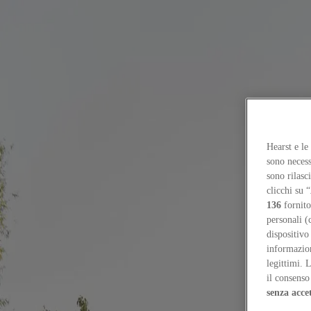
Focus on
Now
Contacts
EN
Log in
Hearst e le
sono necess
Home
sono rilasc
clicchi su “
Now
136
fornito
Sarah Ackland: taking space by running
personali (
dispositivo
People
informazioni
6
/
4
/
2026
legittimi. 
il consenso 
Sarah Ackland: taking space by running
senza acce