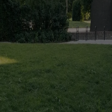
#
sarahackland
#
caterinacameli
#
giuliarosa
#
zattere
You might also be interested in...
Projects
Augustines Garden: reinventing the urban courtyard
Amedeo Legnani
In Riga, Sampling transforms an existing residential complex around a 
Essays
Reuse, but for whom? The politics of retrofit in Melbourne
Simon Rob
In Melbourne, OFFICE questions why retrofit is promoted for vacant 
Elements
Facade / Abby Kortrijk by Barozzi Veiga
Marianna Guernieri
In Kortrijk, six recycled brick modules shape an inclined, continuou
The Global Architecture Platforfm
Terms of Use
Privacy notice
Accessibility
Hearst.it
Abbonationline.it
Si
Direttore Responsabile – Alessandro Valenti