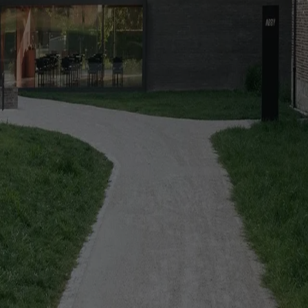
shared courtyard designed for the everyday lives of its residents
inson
offices but dismissed for public housing communities facing demolition
s and monolithic facade, where geometry and material become inseparab
temap
Preferenze sui Cookies