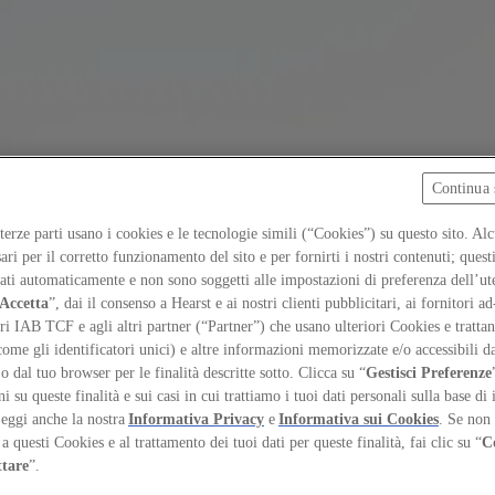
Continua 
 terze parti usano i cookies e le tecnologie simili (“Cookies”) su questo sito. Al
ari per il corretto funzionamento del sito e per fornirti i nostri contenuti; ques
iati automaticamente e non sono soggetti alle impostazioni di preferenza dell’ut
Accetta
”, dai il consenso a Hearst e ai nostri clienti pubblicitari, ai fornitori ad
ri IAB TCF e agli altri partner (“Partner”) che usano ulteriori Cookies e trattano
come gli identificatori unici) e altre informazioni memorizzate e/o accessibili d
 o dal tuo browser per le finalità descritte sotto. Clicca su “
Gestisci Preferenze
 su queste finalità e sui casi in cui trattiamo i tuoi dati personali sulla base di 
Leggi anche la nostra
Informativa Privacy
e
Informativa sui Cookies
. Se non 
a questi Cookies e al trattamento dei tuoi dati per queste finalità, fai clic su “
C
ttare
”.