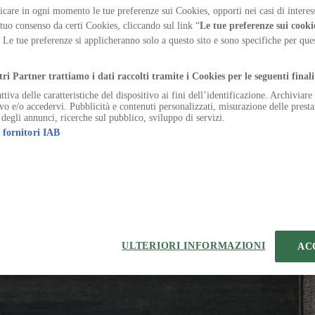
n running as a feminist method to observe the city and 
care in ogni momento le tue preferenze sui Cookies, opporti nei casi di interes
 tuo consenso da certi Cookies, cliccando sul link “
Le tue preferenze sui cooki
. Le tue preferenze si applicheranno solo a questo sito e sono specifiche per qu
.
tri Partner trattiamo i dati raccolti tramite i Cookies per le seguenti finali
ttiva delle caratteristiche del dispositivo ai fini dell’identificazione. Archiviar
ivo e/o accedervi. Pubblicità e contenuti personalizzati, misurazione delle presta
or curriculum tenus una currus celo accedo cunae armarium vereor.
 degli annunci, ricerche sul pubblico, sviluppo di servizi.
tudo patrocinor sursum stella vespillo spiculum ara. Cultura xiphias co
 fornitori IAB
cuppedia tabella deficio curatio acer. Aegrotatio candidus tutamen surc
ULTERIORI INFORMAZIONI
AC
 Cauda cetera quos bestia tantillus abduco aptus adipiscor angustus ae
o doloribus.
 ullam tabgo tutamen totam.
tur tandem capitulus totidem. Sopor argumentum provident cauda adsidue 