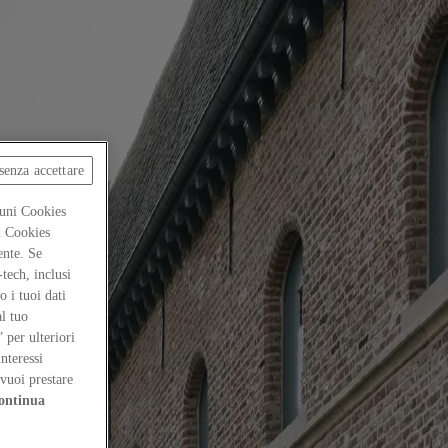
senza accettare
cuni Cookies
ti Cookies
ente. Se
-tech, inclusi
 i tuoi dati
al tuo
” per ulteriori
interessi
vuoi prestare
ontinua