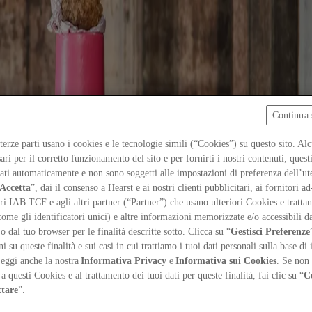
Continua 
 terze parti usano i cookies e le tecnologie simili (“Cookies”) su questo sito. Al
ari per il corretto funzionamento del sito e per fornirti i nostri contenuti; ques
iati automaticamente e non sono soggetti alle impostazioni di preferenza dell’ut
Accetta
”, dai il consenso a Hearst e ai nostri clienti pubblicitari, ai fornitori ad
ri IAB TCF e agli altri partner (“Partner”) che usano ulteriori Cookies e trattano
come gli identificatori unici) e altre informazioni memorizzate e/o accessibili d
 o dal tuo browser per le finalità descritte sotto. Clicca su “
Gestisci Preferenze
 su queste finalità e sui casi in cui trattiamo i tuoi dati personali sulla base di 
Leggi anche la nostra
Informativa Privacy
e
Informativa sui Cookies
. Se non 
a questi Cookies e al trattamento dei tuoi dati per queste finalità, fai clic su “
C
on
ttare
”.