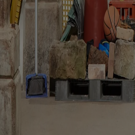
You might also be interested in...
People
An Fonteyne: “heritage should create friction”
Tim Abrahams
From Kortrijk to Kanal Centre Pompidou, noAarchitecten’s co-founder 
People
Mikoü Architectures: “finding the truth of the project”
Janima Nam
From Morocco to France, Selma and Salwa Mikoü discuss how cultural n
Reviews
“The key's under the mat”: the museum as commons
Kate Goodwin
Mike Hewson transforms a former oil tank into a temporary commons w
The Global Architecture Platforfm
Terms of Use
Privacy notice
Accessibility
Hearst.it
Abbonationline.it
Si
Direttore Responsabile – Alessandro Valenti
©2025 HEARST MAGAZINES ITALIA SPA P. IVA 12212110154
Registro imprese di Milano e Cod. Fisc. 0759 2830 157 - Part.Iva 1