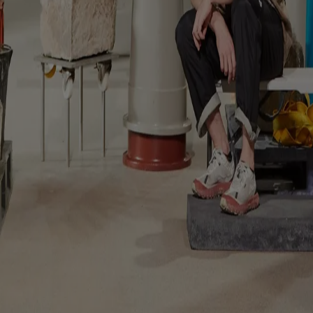
reflects on reuse as a cultural practice before an environmental one
arratives, craftsmanship and local contexts shape the identity of eac
here play, care and collective life challenge the boundaries of the m
temap
Preferenze sui Cookies
 | VIA ROBERTO BRACCO, 6, 20159, MILANO - ITALY
221 2110 154 - REA di Milano 116 978 6