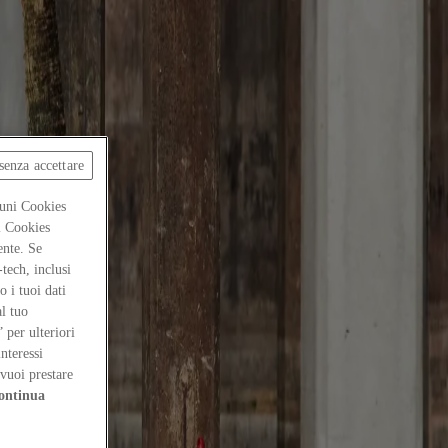
senza accettare
cuni Cookies
ti Cookies
ente. Se
-tech, inclusi
 i tuoi dati
al tuo
” per ulteriori
interessi
vuoi prestare
ontinua