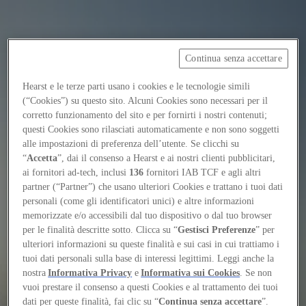
Continua senza accettare
Focus on
Now
Hearst e le terze parti usano i cookies e le tecnologie simili
(“Cookies”) su questo sito. Alcuni Cookies sono necessari per il
Contacts
corretto funzionamento del sito e per fornirti i nostri contenuti;
EN
questi Cookies sono rilasciati automaticamente e non sono soggetti
Log in
alle impostazioni di preferenza dell’utente. Se clicchi su
“
Accetta
”, dai il consenso a Hearst e ai nostri clienti pubblicitari,
ai fornitori ad-tech, inclusi
136
fornitori IAB TCF e agli altri
Home
partner (“Partner”) che usano ulteriori Cookies e trattano i tuoi dati
personali (come gli identificatori unici) e altre informazioni
Tags
memorizzate e/o accessibili dal tuo dispositivo o dal tuo browser
#addisabeba
per le finalità descritte sotto. Clicca su “
Gestisci Preferenze
” per
ulteriori informazioni su queste finalità e sui casi in cui trattiamo i
#addisabeba
tuoi dati personali sulla base di interessi legittimi. Leggi anche la
nostra
Informativa Privacy
e
Informativa sui Cookies
. Se non
vuoi prestare il consenso a questi Cookies e al trattamento dei tuoi
Projects
dati per queste finalità, fai clic su “
Continua senza accettare
”.