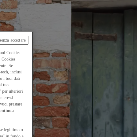
senza accettare
cuni Cookies
ti Cookies
ente. Se
-tech, inclusi
 i tuoi dati
al tuo
” per ulteriori
interessi
vuoi prestare
ontinua
se legittimo o
es
” in fondo a