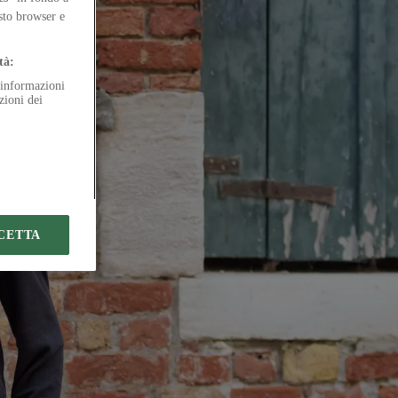
cape
esto browser e
tà:
e informazioni
zioni dei
CETTA