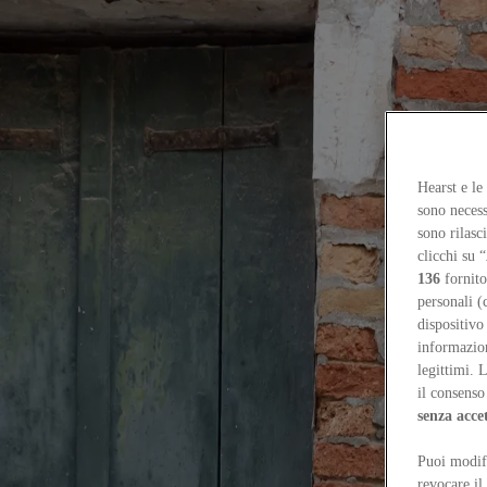
Focus on
Now
Contacts
Hearst e le
EN
sono necess
Log in
sono rilasc
clicchi su “
Home
136
fornito
Tags
personali (
dispositivo
#amateurarchitecturestudio
informazioni
legittimi. 
#amateurarchitecturestudio
il consenso 
senza acce
Projects
Puoi modifi
Xi’an Grand Theater: a theater without a center
Guanghui Ding
revocare il