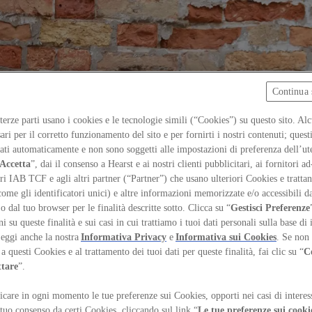
Continua 
 terze parti usano i cookies e le tecnologie simili (“Cookies”) su questo sito. Al
ari per il corretto funzionamento del sito e per fornirti i nostri contenuti; ques
iati automaticamente e non sono soggetti alle impostazioni di preferenza dell’ut
Accetta
”, dai il consenso a Hearst e ai nostri clienti pubblicitari, ai fornitori ad
ri IAB TCF e agli altri partner (“Partner”) che usano ulteriori Cookies e trattano
come gli identificatori unici) e altre informazioni memorizzate e/o accessibili d
 o dal tuo browser per le finalità descritte sotto. Clicca su “
Gestisci Preferenze
 su queste finalità e sui casi in cui trattiamo i tuoi dati personali sulla base di 
Leggi anche la nostra
Informativa Privacy
e
Informativa sui Cookies
. Se non 
a questi Cookies e al trattamento dei tuoi dati per queste finalità, fai clic su “
C
ttare
”.
care in ogni momento le tue preferenze sui Cookies, opporti nei casi di interes
 tuo consenso da certi Cookies, cliccando sul link “
Le tue preferenze sui cooki