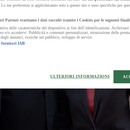
a sequence of linear volumes, turning cultural infrastructure into lands
. Le tue preferenze si applicheranno solo a questo sito e sono specifiche per qu
ci
.
ect-curators of the 2027 Architecture Biennale seek solutions
tri Partner trattiamo i dati raccolti tramite i Cookies per le seguenti finali
ttiva delle caratteristiche del dispositivo ai fini dell’identificazione. Archiviar
ivo e/o accedervi. Pubblicità e contenuti personalizzati, misurazione delle presta
 degli annunci, ricerche sul pubblico, sviluppo di servizi.
 fornitori IAB
temap
Preferenze sui Cookies
ULTERIORI INFORMAZIONI
AC
 | VIA ROBERTO BRACCO, 6, 20159, MILANO - ITALY
221 2110 154 - REA di Milano 116 978 6