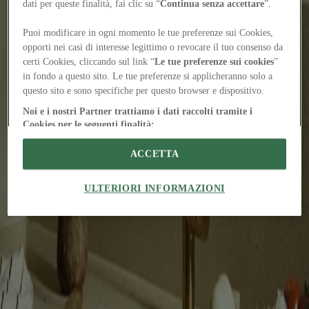
antoniolupi / A new identity for the faucet
About: x antoniolupi /
dati per queste finalità, fai clic su “
Continua senza accettare
”.
Marco Valenti
With Nazionale, Michele Vitaloni’s new line for antoniolupi, the
Puoi modificare in ogni momento le tue preferenze sui Cookies,
collection’s elements become architectural statements
opporti nei casi di interesse legittimo o revocare il tuo consenso da
Elements
Bathroom / LAYA by i.s.m.architecten
Chiara Tassano
certi Cookies, cliccando sul link “
Le tue preferenze sui cookies
”
In Antwerp, a domestic bathroom becomes an inhabitable room,
in fondo a questo sito. Le tue preferenze si applicheranno solo a
where autonomous volumes and coloured surfaces redefine uses and
questo sito e sono specifiche per questo browser e dispositivo.
movements
Companies
Noi e i nostri Partner trattiamo i dati raccolti tramite i
CRISTINA / Faucets for the bath, kitchen, and outdoors
About: x
Cookies per le seguenti finalità:
CRISTINA / Ciro Marco Musella
Scansione attiva delle caratteristiche del dispositivo ai fini
The Italian brand develops solutions tailored for designers, with
dell’identificazione. Archiviare informazioni su dispositivo e/o
ACCETTA
versatile ranges and a cohesive language that spans a variety of
accedervi. Pubblicità e contenuti personalizzati, misurazione delle
domestic spaces
prestazioni dei contenuti e degli annunci, ricerche sul pubblico,
sviluppo di servizi.
ULTERIORI INFORMAZIONI
Elenco dei fornitori IAB
The Global Architecture Platforfm
Terms of Use
Privacy
notice
Accessibility
Hearst.it
Abbonationline.it
Sitemap