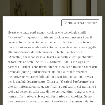
Focus on
Continua senza accettare
Now
Hearst e le terze parti usano i cookies e le tecnologie simili
Contacts
(“Cookies”) su questo sito. Alcuni Cookies sono necessari per il
corretto funzionamento del sito e per fornirti i nostri contenuti;
EN
questi Cookies sono rilasciati automaticamente e non sono soggetti
Log in
alle impostazioni di preferenza dell’utente. Se clicchi su
“
Accetta
”, dai il consenso a Hearst e ai nostri clienti pubblicitari,
Home
ai fornitori ad-tech, inclusi
136
fornitori IAB TCF e agli altri
partner (“Partner”) che usano ulteriori Cookies e trattano i tuoi dati
Tags
personali (come gli identificatori unici) e altre informazioni
memorizzate e/o accessibili dal tuo dispositivo o dal tuo browser
#bathroom
per le finalità descritte sotto. Clicca su “
Gestisci Preferenze
” per
ulteriori informazioni su queste finalità e sui casi in cui trattiamo i
#bathroom
tuoi dati personali sulla base di interessi legittimi. Leggi anche la
nostra
Informativa Privacy
e
Informativa sui Cookies
. Se non
Companies
vuoi prestare il consenso a questi Cookies e al trattamento dei tuoi