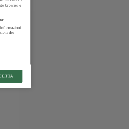
esto browser e
ion
tà:
e informazioni
zioni dei
CETTA