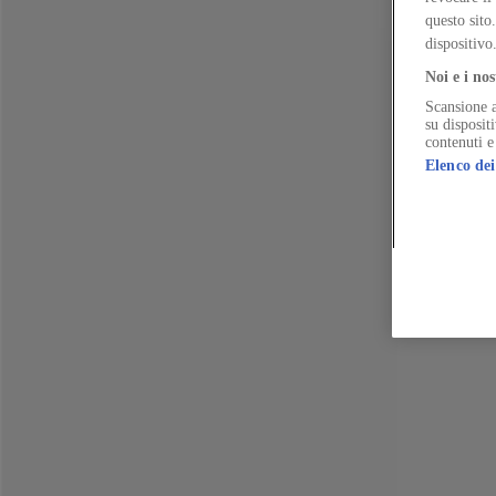
In Melbourne, OFFICE questions why retrofit is promoted for vacant 
Reviews
questo sito
“RETAIN, REPAIR, REINVEST: Ascot Vale Estate”
Daniele Rossi
dispositivo
Nonprofit design studio OFFICE documents the feasibility of reusing 
Noi e i nos
Scansione a
su disposit
contenuti e
Elenco dei
The Global Architecture Platforfm
Terms of Use
Privacy notice
Accessibility
Hearst.it
Abbonationline.it
Si
Direttore Responsabile – Alessandro Valenti
©2025 HEARST MAGAZINES ITALIA SPA P. IVA 12212110154
Registro imprese di Milano e Cod. Fisc. 0759 2830 157 - Part.Iva 1