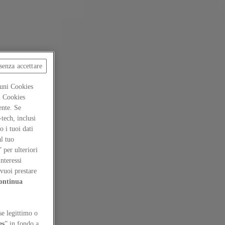
senza accettare
cuni Cookies
ti Cookies
ente. Se
-tech, inclusi
 i tuoi dati
al tuo
” per ulteriori
interessi
vuoi prestare
ontinua
se legittimo o
es
” in fondo a