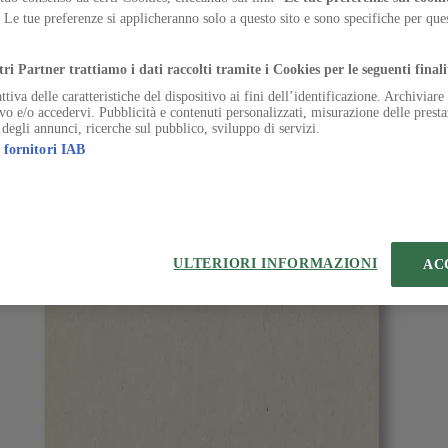
offices but dismissed for public housing communities facing demolition
. Le tue preferenze si applicheranno solo a questo sito e sono specifiche per qu
.
public housing in Melbourne, building a concrete alternative to demolit
tri Partner trattiamo i dati raccolti tramite i Cookies per le seguenti finali
ttiva delle caratteristiche del dispositivo ai fini dell’identificazione. Archiviar
ivo e/o accedervi. Pubblicità e contenuti personalizzati, misurazione delle presta
 degli annunci, ricerche sul pubblico, sviluppo di servizi.
 fornitori IAB
temap
Preferenze sui Cookies
ULTERIORI INFORMAZIONI
AC
 | VIA ROBERTO BRACCO, 6, 20159, MILANO - ITALY
221 2110 154 - REA di Milano 116 978 6