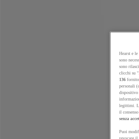
Focus on
Now
Contacts
Hearst e le
EN
sono necess
Log in
sono rilasc
clicchi su “
Home
136
fornito
Tags
personali (
dispositivo
#benhosking
informazioni
legittimi. 
#benhosking
il consenso 
senza acce
Essays
Puoi modifi
Reuse, but for whom? The politics of retrofit in Melbourne
Simon Rob
revocare il