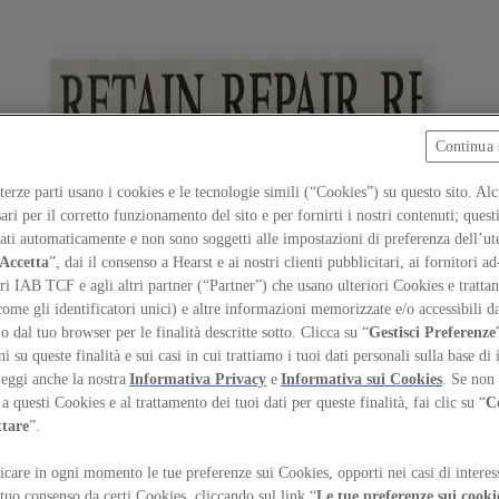
Continua 
 terze parti usano i cookies e le tecnologie simili (“Cookies”) su questo sito. Al
ari per il corretto funzionamento del sito e per fornirti i nostri contenuti; ques
iati automaticamente e non sono soggetti alle impostazioni di preferenza dell’ut
Accetta
”, dai il consenso a Hearst e ai nostri clienti pubblicitari, ai fornitori ad
ri IAB TCF e agli altri partner (“Partner”) che usano ulteriori Cookies e trattano
come gli identificatori unici) e altre informazioni memorizzate e/o accessibili d
 o dal tuo browser per le finalità descritte sotto. Clicca su “
Gestisci Preferenze
 su queste finalità e sui casi in cui trattiamo i tuoi dati personali sulla base di 
Leggi anche la nostra
Informativa Privacy
e
Informativa sui Cookies
. Se non 
a questi Cookies e al trattamento dei tuoi dati per queste finalità, fai clic su “
C
ttare
”.
care in ogni momento le tue preferenze sui Cookies, opporti nei casi di interes
inson
 tuo consenso da certi Cookies, cliccando sul link “
Le tue preferenze sui cooki